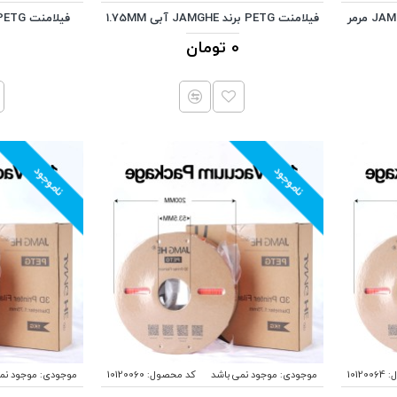
فیلامنت MARBLE PLA برند JAMGHE مرمر
فیلامنت PETG برند JAMGHE آبی 1.75MM
0 تومان
ناموجود
ناموجود
:
10120064
موجودی:
موجود نمی باشد
کد محصول:
10120060
موجودی:
موجود نم