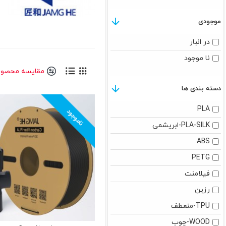
موجودی
در انبار
نا موجود
مقایسه محصول
دسته بندی ها
PLA
ناموجود
PLA-SILK-ابریشمی
ABS
PETG
فیلامنت
رزین
TPU-منعطف
WOOD-چوب