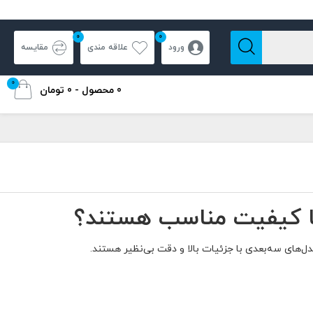
0
0
ورود
علاقه مندی
مقایسه
0
0 محصول - 0 تومان