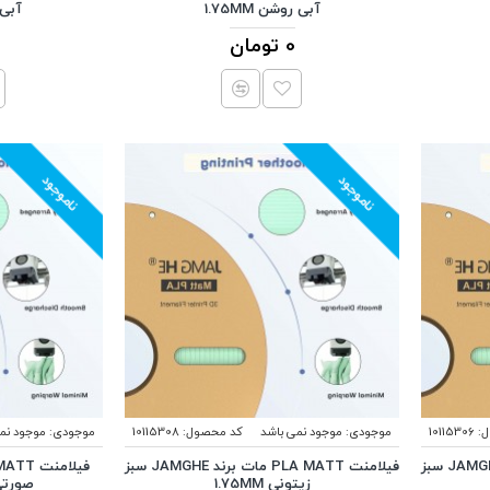
آبی روشن 1.75MM
آبی نف
0 تومان
ناموجود
ناموجود
:
10115306
موجودی:
موجود نمی باشد
کد محصول:
10115308
موجودی:
موجود نم
فیلامنت PLA MATT مات برند JAMGHE سبز
فیلامنت PLA MATT مات برند JAMGHE سبز
زیتونی 1.75MM
صورتی ر