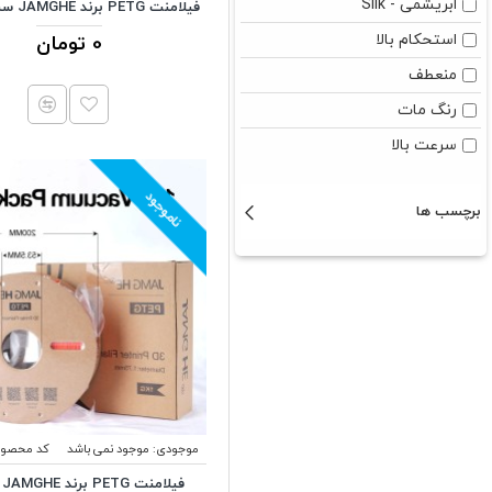
ابریشمی - Silk
فیلامنت PETG برند JAMGHE سبز 1.75MM
خاکستری
استحکام بالا
0 تومان
رنگ پوست
منعطف
زرد
رنگ مات
زرد سیر
سرعت بالا
سبز
سبز روشن
ناموجود
برچسب ها
سبز سیر
سبز شفاف
سفید
سیاه
شفاف
صورتی
طلایی
موجودی:
موجود نمی باشد
کد محصول
طلایی ابریشمی
فی