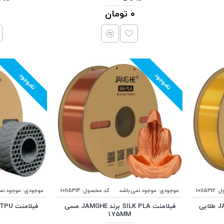
0 تومان
ناموجود
ناموجود
ل:
10115312
موجودی:
موجود نمی باشد
کد محصول:
10115314
موجودی:
موجود نم
فیلامنت SILK PLA برند JAMGHE طلایی
فیلامنت SILK PLA برند JAMGHE مسی
1.75MM