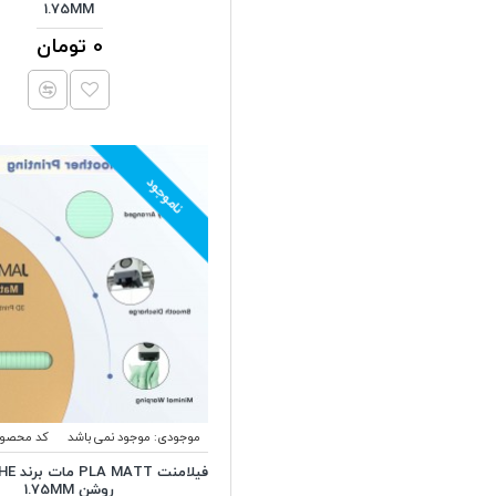
1.75MM
قرمز
0 تومان
مرمر
مس
نارنجی
نارنجی سیر
ناموجود
نقره ای
مس ابریشمی
موجودی:
موجود نمی باشد
کد محصول
روشن 1.75MM