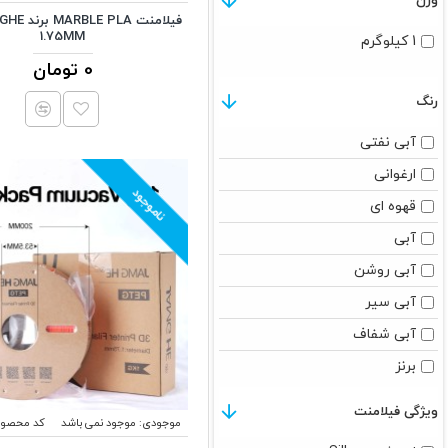
وزن
1.75MM
1 کیلوگرم
0 تومان
رنگ
آبی نفتی
ارغوانی
ناموجود
قهوه ای
آبی
آبی روشن
آبی سیر
آبی شفاف
برنز
بنفش
ویژگی فیلامنت
موجودی:
موجود نمی باشد
کد محصول
چوب