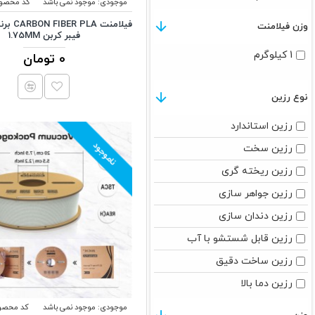
موجودی:
موجود نمی باشد
کد محصول
سرعت بالا
وزن فیلامنت
فیبر کربن 1.75MM
1.75mm
1 کیلوگرم
0 تومان
نوع رزین
رزین استاندارد
ناموجود
رزین سخت
رزین ریخته گری
رزین جواهر سازی
رزین دندان سازی
رزین قابل شستشو با آب
رزین ساخت دقیق
رزین دما بالا
موجودی:
موجود نمی باشد
کد محصو