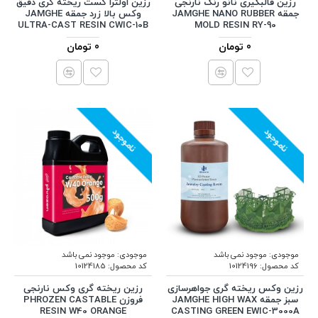
رزین قالبگیری نانو رنگ نارنجی
رزین اولترا کست ریخته گری دقیق
جمقه JAMGHE NANO RUBBER
وکس بالا زرد جمقه JAMGHE
ULTRA-CAST RESIN CWIC-10B
MOLD RESIN RY-90
0 تومان
0 تومان
ناموجود
ناموجود
موجودی:
موجود نمی باشد
موجودی:
موجود نمی باشد
کد محصول:
10124196
کد محصول:
10124185
رزین وکس ریخته گری جواهرسازی
رزین ریخته گری وکس نارنجی
سبز جمقه JAMGHE HIGH WAX
فروزن PHROZEN CASTABLE
RESIN W40 ORANGE
CASTING GREEN EWIC-3000A