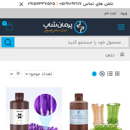
تلفن های تماس 05191092117
|
09152337565
ورود
ثبت نام
0
رزین
0