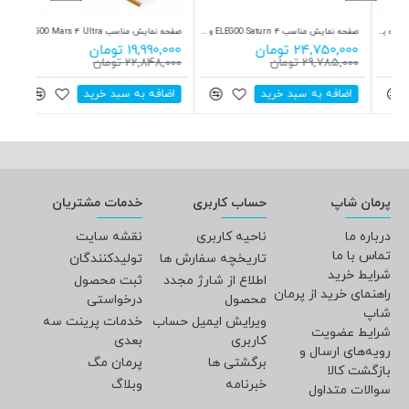
صفحه نمایش مناسب ELEGOO Saturn 4 و ELEGOO Saturn 4 Ultra
صفحه نمایش مناسب ELEGOO Mars 4 Ultra
صفحه چاپ پرینتر سه بعدی Phrozen Sonic Mighty 8K
19,990,000 تومان
17,712,000 تومان
90,000
22,848,000 تومان
19,990,000 تومان
85,000
اضافه به سبد خرید
اضافه به سبد خرید
اضا
پرمان شاپ
حساب کاربری
خدمات مشتریان
درباره ما
ناحیه کاربری
نقشه سایت
تماس با ما
تاریخچه سفارش ها
تولیدکنندگان
شرایط خرید
اطلاع از شارژ مجدد
ثبت محصول
راهنمای خرید از پرمان
محصول
درخواستی
شاپ
ویرایش ایمیل حساب
خدمات پرینت سه
شرایط عضویت
کاربری
بعدی
رویه‌های ارسال و
برگشتی ها
پرمان مگ
بازگشت کالا
خبرنامه
وبلاگ
سوالات متداول