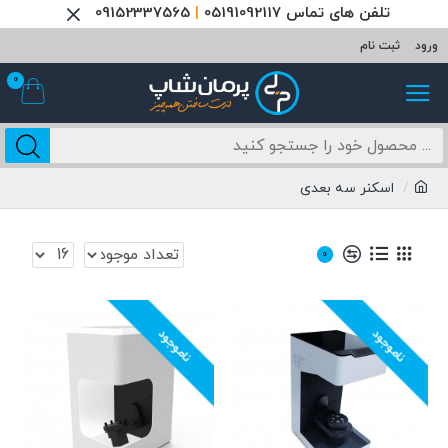
تلفن های تماس 05191092117
|
09152337565
ورود
ثبت نام
0
اسکنر سه بعدی
0
ناموجود
ناموجود