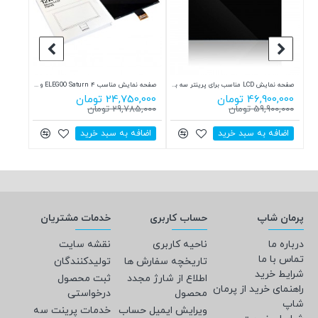
رزین استاندارد 10K قابل شستشو با آب رنگ پوست جمقه JamgHe 10K water washable Resin WS-19k
صفحه نمایش LCD مناسب برای پرینتر سه بعدی Phrozen Sonic Mighty Revo 14k
صفحه نمایش مناسب ELEGOO Saturn 4 و ELEGOO Saturn 4 Ultra
46,900,000 تومان
24,750,000 تومان
,990,000
59,900,000 تومان
29,785,000 تومان
848,000
اضافه به سبد خرید
اضافه به سبد خرید
اضاف
پرمان شاپ
حساب کاربری
خدمات مشتریان
درباره ما
ناحیه کاربری
نقشه سایت
تماس با ما
تاریخچه سفارش ها
تولیدکنندگان
شرایط خرید
اطلاع از شارژ مجدد
ثبت محصول
راهنمای خرید از پرمان
محصول
درخواستی
شاپ
ویرایش ایمیل حساب
خدمات پرینت سه