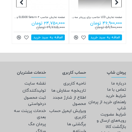
رزین استاندارد 10K قابل شستشو با آب رنگ پوست جمقه JamgHe 10K water washable Resin WS-19k
صفحه نمایش LCD مناسب برای پرینتر سه بعدی Phrozen Sonic Mighty Revo 14k
صفحه نمایش مناسب ELEGOO Saturn 4 و ELEGOO Saturn 4 Ultra
46,900,000 تومان
24,750,000 تومان
,990,000
59,900,000 تومان
29,785,000 تومان
848,000
اضافه به سبد خرید
اضافه به سبد خرید
اضاف
پرمان شاپ
حساب کاربری
خدمات مشتریان
درباره ما
ناحیه کاربری
نقشه سایت
تماس با ما
تاریخچه سفارش ها
تولیدکنندگان
شرایط خرید
اطلاع از شارژ مجدد
ثبت محصول
راهنمای خرید از پرمان
محصول
درخواستی
شاپ
ویرایش ایمیل حساب
خدمات پرینت سه
شرایط عضویت
کاربری
بعدی
رویه‌های ارسال و
برگشتی ها
پرمان مگ
بازگشت کالا
خبرنامه
وبلاگ