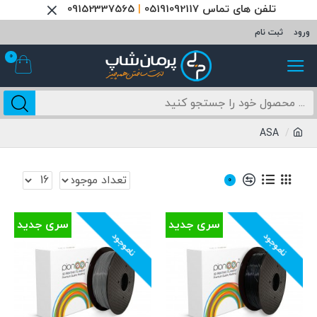
تلفن های تماس 05191092117
|
09152337565
ورود
ثبت نام
0
ASA
0
سری جدید
سری جدید
ناموجود
ناموجود