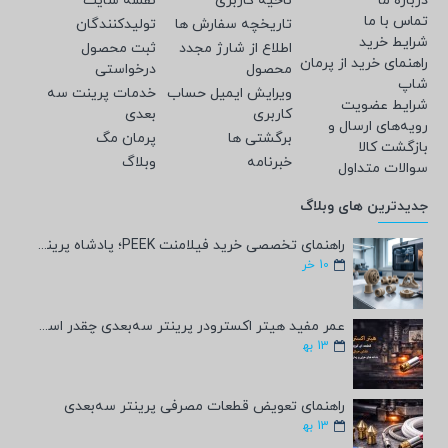
درباره ما
ناحیه کاربری
نقشه سایت
تماس با ما
تاریخچه سفارش ها
تولیدکنندگان
شرایط خرید
اطلاع از شارژ مجدد
ثبت محصول
راهنمای خرید از پرمان
محصول
درخواستی
شاپ
ویرایش ایمیل حساب
خدمات پرینت سه
شرایط عضویت
کاربری
بعدی
رویه‌های ارسال و
برگشتی ها
پرمان مگ
بازگشت کالا
خبرنامه
وبلاگ
سوالات متداول
جدیدترین های وبلاگ
راهنمای تخصصی خرید فیلامنت PEEK؛ پادشاه پرینت سه‌بعدی صنعتی و پزشکی + مشخصات فنی
10
خر
عمر مفید هیتر اکسترودر پرینتر سه‌بعدی چقدر است؟
13
به‍
راهنمای تعویض قطعات مصرفی پرینتر سه‌بعدی
13
به‍