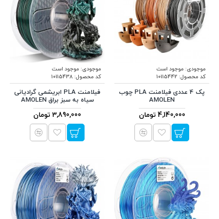
موجودی:
موجود است
موجودی:
موجود است
کد محصول:
10115442
کد محصول:
10115438
پک 4 عددی فیلامنت PLA چوب
فیلامنت PLA ابریشمی گرادیانی
AMOLEN
سیاه به سبز براق AMOLEN
4,140,000 تومان
3,890,000 تومان