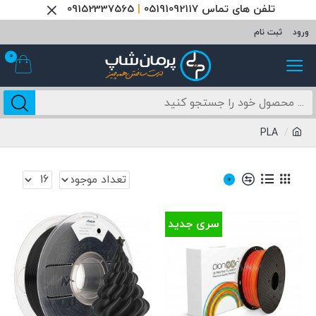
تلفن های تماس 05191092117
|
09152337565
ورود
ثبت نام
0
PLA
0
سری جدید