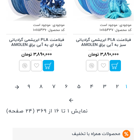
موجودی:
موجود است
موجودی:
موجود است
کد محصول:
10115437
کد محصول:
10115436
فیلامنت PLA ابریشمی گرادیانی
فیلامنت PLA ابریشمی گرادیانی
سبز به آبی براق AMOLEN
نقره ای به آبی براق AMOLEN
3,890,000 تومان
3,890,000 تومان
9
8
7
6
5
4
3
2
1
نمایش 1 تا 16 از 369 (24 صفحه)
محصولات همراه با تخفیف