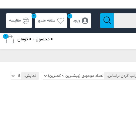
0
0
ورود
علاقه مندی
مقایسه
0
0 محصول - 0 تومان
تب کردن براساس:
نمایش: