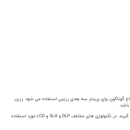
ع گوناگون برای پرینتر سه بعدی رزینی استفاده می شود. رزین
باشد.
رزین های پرینتر سه بعدی در طول موج های 385نانومتر تا 405نانومتر تولید و مورد استفاده قرار می گیرند. در تکنولوژی های مختلف DLP و SLA و LCD مورد استفاده