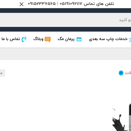
تلفن های تماس 05191092117
|
09152337565
خدمات چاپ سه بعدی
پرمان مگ
وبلاگ
تماس با ما
ات
0
مر