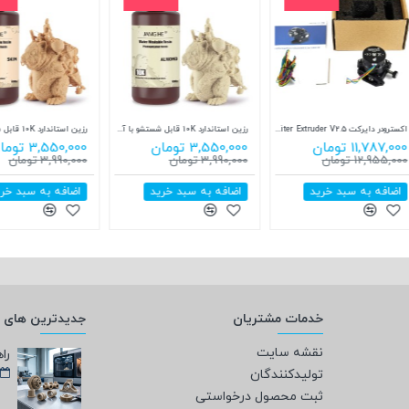
اکسترودر دایرکت LDO Orbiter Extruder V2.5
رزین استاندارد 10K قابل شستشو با آب رنگ قهوه ای روشن جمقه JamgHe 10K water washable Resin WS-09k
11,787,000 تومان
3,550,000 تومان
3,550,000 تومان
12,955,000 تومان
3,990,000 تومان
3,990,000 تومان
اضافه به سبد خرید
اضافه به سبد خرید
اضافه به سبد خر
خدمات مشتریان
جدیدترین های و
نقشه سایت
تولیدکنندگان
ثبت محصول درخواستی