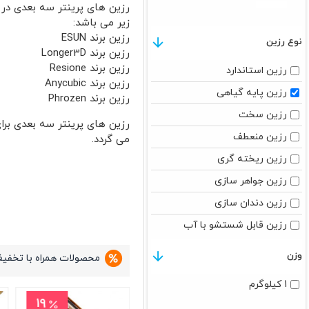
رزین های پرینتر سه بعدی در پ
زیر می باشد:
رزین برند ESUN
نوع رزین
رزین برند Longer3D
رزین برند Resione
رزین استاندارد
رزین برند Anycubic
رزین پایه گیاهی
رزین برند Phrozen
رزین سخت
رزین های پرینتر سه بعدی بر
رزین منعطف
می گردد.
رزین ریخته گری
رزین جواهر سازی
رزین دندان سازی
رزین قابل شستشو با آب
رزین ساخت دقیق
وزن
محصولات همراه با تخفی
رزین دما بالا
1 کیلوگرم
19
11
13