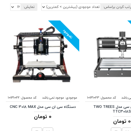
تب کردن براساس:
نمایش:
ناموجود
ی باشد
کد محصول:
10131023
موجودی:
موجود نمی باشد
کد محصول:
10131022
کیت سی ان سی مدل TWO TREES
دستگاه سی ان سی مدل CNC 3018 MAX
TTC3018
0 تومان
0 تومان