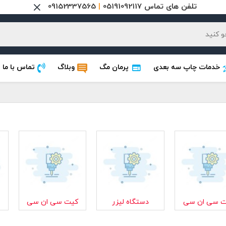
تلفن های تماس 05191092117
|
09152337565
خدمات چاپ سه بعدی
پرمان مگ
وبلاگ
تماس با ما
ت سی ان سی
دستگاه لیزر
کیت سی ان سی