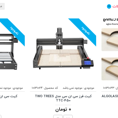
ات
0
مر
ناموجود
ناموجود
:
10131033
موجودی:
موجود نمی باشد
کد محصول:
10131024
موجودی:
موجود نم
کیت فرز سی ان سی مدل TWO TREES
S
TTC-450
0 تومان