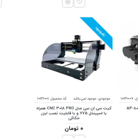
ناموجود
:
10131007
موجودی:
موجود نمی باشد
کد محصول:
10131001
کیت سی ان سی مدل CNC 3018 PRO همراه
با اسپیندل 775 و با قابلیت نصب لیزر
حکاکی
0 تومان