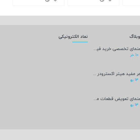
بلاگ
نماد الکترونیکی
راهنمای تخصصی خرید فیلامنت PEEK؛ پادشاه پرینت سه‌بعدی صنعتی و پزشکی + مشخصات فنی
10
خر
عمر مفید هیتر اکسترودر پرینتر سه‌بعدی چقدر است؟
13
به‍
راهنمای تعویض قطعات مصرفی پرینتر سه‌بعدی
13
به‍