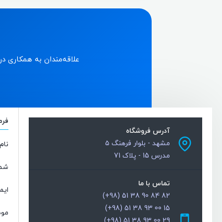
علاقه‌مندان به همکاری د
فرم
آدرس فروشگاه
مشهد - بلوار فرهنگ ۵
نام
مدرس 15 - پلاک 71
شما
تماس با ما
ایم
82 84 90 38 51 (98+)
15 00 93 38 51 (98+)
مو
29 00 93 38 51 (98+)