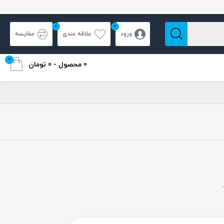
0
0
ورود
علاقه مندی
مقایسه
0
0 محصول - 0 تومان