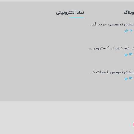
بلاگ
نماد الکترونیکی
راهنمای تخصصی خرید فیلامنت PEEK؛ پادشاه پرینت سه‌بعدی صنعتی و پزشکی + مشخصات فنی
10
خر
عمر مفید هیتر اکسترودر پرینتر سه‌بعدی چقدر است؟
13
به‍
راهنمای تعویض قطعات مصرفی پرینتر سه‌بعدی
13
به‍