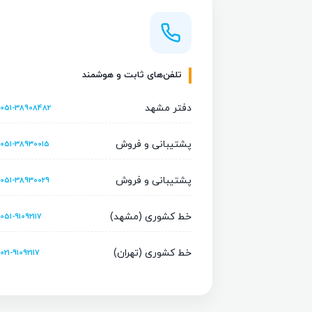
تلفن‌های ثابت و هوشمند
دفتر مشهد
051-38908482
پشتیبانی و فروش
051-38930015
پشتیبانی و فروش
051-38930029
خط کشوری (مشهد)
051-91092117
خط کشوری (تهران)
021-91092117