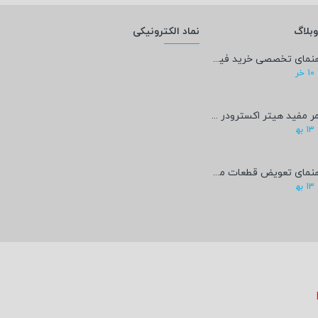
بلاگ
نماد الکترونیکی
راهنمای تخصصی خرید فیلامنت PEEK؛ پادشاه پرینت سه‌بعدی صنعتی و پزشکی + مشخصات فنی
10
خر
عمر مفید هیتر اکسترودر پرینتر سه‌بعدی چقدر است؟
13
به‍
راهنمای تعویض قطعات مصرفی پرینتر سه‌بعدی
13
به‍