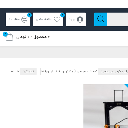
0
0
ورود
علاقه مندی
مقایسه
0
0 محصول - 0 تومان
تب کردن براساس:
نمایش: