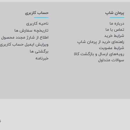
پرمان شاپ
حساب کاربری
Longer
درباره ما
ناحیه کاربری
MINGDA
تماس با ما
تاریخچه سفارش ها
شرایط خرید
اطلاع از شارژ مجدد محصول
راهنمای خرید از پرمان شاپ
ویرایش ایمیل حساب کاربری
Mosaic
شرایط عضویت
برگشتی ها
رویه‌های ارسال و بازگشت کالا
خبرنامه
سوالات متداول
Phrozen
Polymaker
QiDi
snapmaker
ت
Sunlu