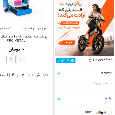
موجودی:
توقف تولید
کد محصو
PRO METAL
0 تومان
جستجوی سریع
پاک کردن
موجودی
نمایش 1 تا 3 از 3 (1 صفحه)
نا موجود
برندها
Anet