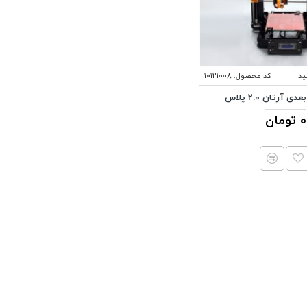
ید
کد محصول:
10121008
 آرتان 2.0 پلاس
0 تومان