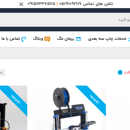
تلفن های تماس 05191092117
|
09152337565
خدمات چاپ سه بعدی
پرمان مگ
وبلاگ
تماس با ما
ات
0
مر
ناموجود
ناموجود