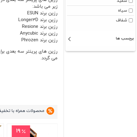
سفید
زیر می باشد:
سیاه
رزین برند ESUN
رزین برند Longer3D
شفاف
رزین برند Resione
رزین برند Anycubic
برچسب ها
رزین برند Phrozen
رزین های پرینتر سه بعدی بر
می گردد.
محصولات همراه با تخفی
17
22