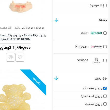
نا موجود
برندها
موجودی:
موجود نمی باشد
کد محصول
esun
F80 ELASTIC RESIN
Phrozen
4,990,000 تومان
resione
ناموجود
نوع رزین
رزین منعطف
رزین استاندارد
رزین سخت