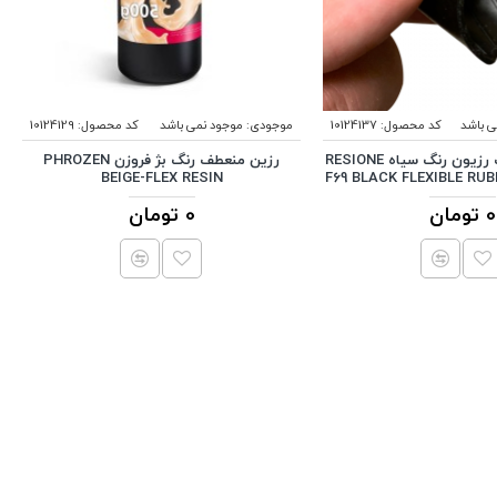
ی باشد
کد محصول:
10124137
موجودی:
موجود نمی باشد
کد محصول:
10124129
رزین F69 منعطف رزیون رنگ سیاه RESIONE
رزین منعطف رنگ بژ فروزن PHROZEN
BEIGE-FLEX RESIN
F69 BLACK FLEXIBLE RUB
0 تومان
0 تومان