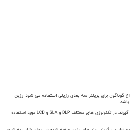
ع گوناگون برای پرینتر سه بعدی رزینی استفاده می شود. رزین
باشد.
رزین های پرینتر سه بعدی در طول موج های 385نانومتر تا 405نانومتر تولید و مورد استفاده قرار می گیرند. در تکنولوژی های مختلف DLP و SLA و LCD مورد استفاده
اده قرار می گیرند. برند های رزین عرضه شده در پرمان شاپ به شرح