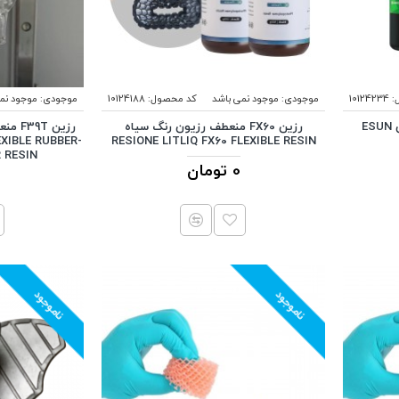
:
10124234
موجودی:
موجود نمی باشد
کد محصول:
10124188
موجودی:
موجود نم
رزین منعطف شفاف برند ایسان ESUN
رزین FX60 منعطف رزیون رنگ سیاه
رزین 
XIBLE RUBBER-
RESIONE LITLIQ FX60 FLEXIBLE RESIN
R RESIN
0 تومان
ناموجود
ناموجود