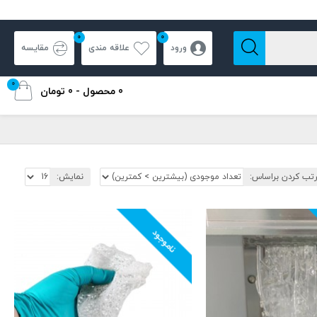
0
0
ورود
علاقه مندی
مقایسه
0
0 محصول - 0 تومان
تب کردن براساس:
نمایش:
ناموجود