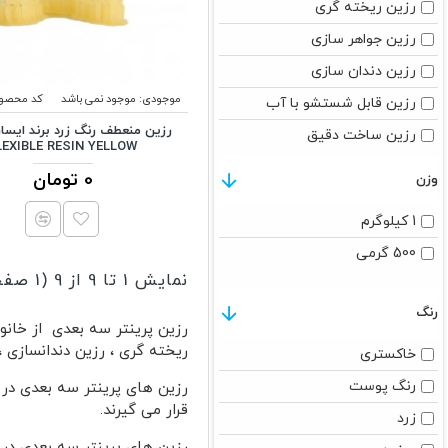
رزین ریخته گری
رزین جواهر سازی
رزین دندان سازی
موجودی:
موجود نمی باشد
کد محصول
رزین قابل شستشو با آب
رزین ساخت دقیق
LEXIBLE RESIN YELLOW
رزین دما بالا
0 تومان
وزن
رزین پایه گیاهی
1 کیلوگرم
500 گرمی
نمایش 1 تا 9 از 9 (1 صفحه)
رنگ
رزین پرینتر سه بعدی از خانو
ریخته گری ، رزین دندانسازی ،
خاکستری
رنگ پوست
قرار می گیرند.
زرد
رزین های پرینتر سه بعدی در پ