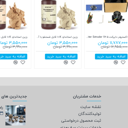
صفحه نمایش مناسب ELEGOO Mars 4 Ultra
صفحه چاپ پرینتر سه بعدی Phrozen Sonic Mighty 8K
صفحه نمایش LCD مناسب برای پرینتر سه بعدی Elegoo Mars 5 Ultra
ن
17,712,000 تومان
19,990,000 تومان
ان
19,990,000 تومان
24,585,000 تومان
 سبد خرید
اضافه به سبد خرید
اضافه به سبد خرید
خدمات مشتریان
جدیدترین های و
نقشه سایت
تولیدکنندگان
ثبت محصول درخواستی
خدمات پرینت سه بعدی