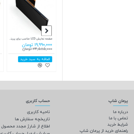
رزین استاندارد 10K قابل شستشو با آب رنگ پوست جمقه JamgHe 10K water washable Resin WS-19k
صفحه نمایش LCD مناسب برای پرینتر سه بعدی Phrozen Sonic Mighty Revo 14k
صفحه نمایش مناسب ELEGOO Saturn 4 و ELEGOO Saturn 4 Ultra
46,900,000 تومان
24,750,000 تومان
19,990,000 توما
59,900,000 تومان
29,785,000 تومان
22,848,000 توم
اضافه به سبد خرید
اضافه به سبد خرید
اضافه به
پرمان شاپ
حساب کاربری
درباره ما
ناحیه کاربری
تماس با ما
تاریخچه سفارش ها
شرایط خرید
اطلاع از شارژ مجدد محصول
راهنمای خرید از پرمان شاپ
ویرایش ایمیل حساب کاربری