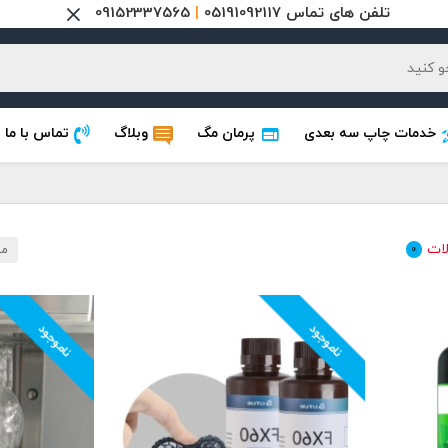
تلفن های تماس 05191092117
|
09152337565
خدمات چاپ سه بعدی
پرمان مگ
وبلاگ
تماس با ما
ات
0
مر
ناموجود
ناموجود