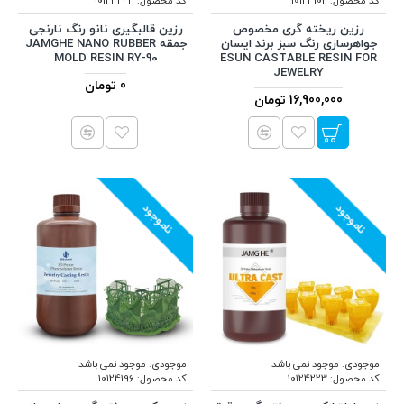
کد محصول:
10124102
کد محصول:
10124224
رزین ریخته گری مخصوص
رزین قالبگیری نانو رنگ نارنجی
جواهرسازی رنگ سبز برند ایسان
جمقه JAMGHE NANO RUBBER
MOLD RESIN RY-90
ESUN CASTABLE RESIN FOR
JEWELRY
0 تومان
16,900,000 تومان
ناموجود
ناموجود
موجودی:
موجود نمی باشد
موجودی:
موجود نمی باشد
کد محصول:
10124223
کد محصول:
10124196