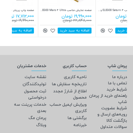
صفحه نمایش مناسب ELEGOO Saturn 4 و ELEGOO Saturn 4 Ultra
صفحه نمایش مناسب ELEGOO Mars 4 Ultra
صفحه چاپ پرینتر سه بعدی Phrozen Sonic Mighty 8K
19,990,000 تومان
17,712,000 تومان
990,000
22,848,000 تومان
19,990,000 تومان
585,000
اضافه به سبد خرید
اضافه به سبد خرید
اضاف
پرمان شاپ
حساب کاربری
خدمات مشتریان
درباره ما
ناحیه کاربری
نقشه سایت
تماس با ما
تاریخچه سفارش ها
تولیدکنندگان
شرایط خرید
اطلاع از شارژ مجدد
ثبت محصول
راهنمای خرید از پرمان
محصول
درخواستی
شاپ
ویرایش ایمیل حساب
خدمات پرینت سه
شرایط عضویت
کاربری
بعدی
رویه‌های ارسال و
برگشتی ها
پرمان مگ
بازگشت کالا
خبرنامه
وبلاگ
سوالات متداول