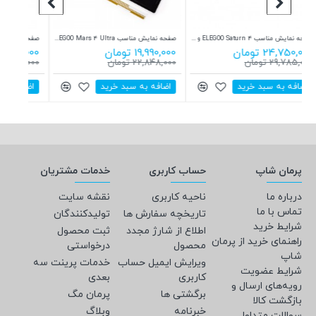
صفحه نمایش مناسب ELEGOO Saturn 4 و ELEGOO Saturn 4 Ultra
صفحه نمایش مناسب ELEGOO Mars 4 Ultra
صفحه چاپ پرینتر سه بعدی Phrozen Sonic Mighty 8K
19,990,000 تومان
17,712,000 تومان
0,000
22,848,000 تومان
19,990,000 تومان
5,000
اضافه به سبد خرید
اضافه به سبد خرید
اض
پرمان شاپ
حساب کاربری
خدمات مشتریان
درباره ما
ناحیه کاربری
نقشه سایت
تماس با ما
تاریخچه سفارش ها
تولیدکنندگان
شرایط خرید
اطلاع از شارژ مجدد
ثبت محصول
راهنمای خرید از پرمان
محصول
درخواستی
شاپ
ویرایش ایمیل حساب
خدمات پرینت سه
شرایط عضویت
کاربری
بعدی
رویه‌های ارسال و
برگشتی ها
پرمان مگ
بازگشت کالا
خبرنامه
وبلاگ
سوالات متداول