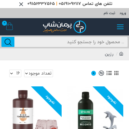
تلفن های تماس 05191092117
|
09152337565
ورود
ثبت نام
0
رزین
0
ناموجود
ناموجود