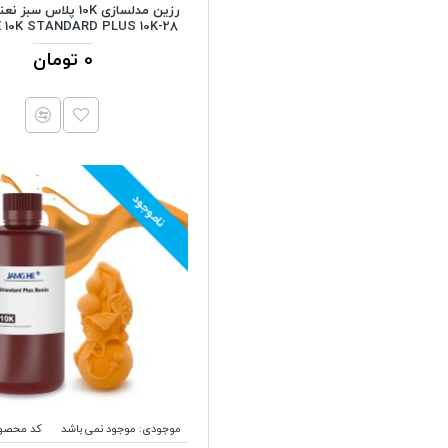
رزین مدلسازی 10K پلاس 
10K STANDARD PLUS 10K-28
0 تومان
ناموجود
موجودی:
موجود نمی باشد
کد محصو