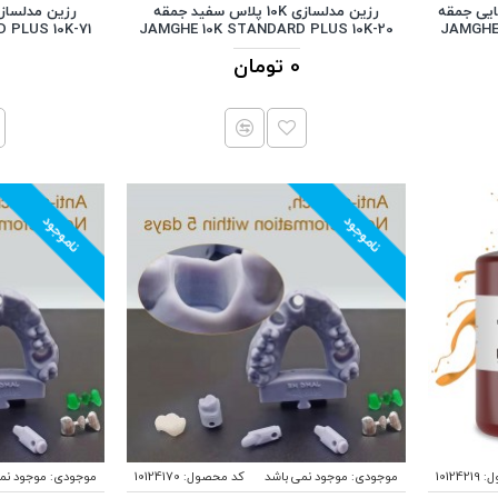
سبز نعنایی جمقه
رزین مدلسازی 10K پلاس سفید جمقه
 PLUS 10K-71
JAMGHE 10K STANDARD PLUS 10K-20
JAMGHE 
0 تومان
ناموجود
ناموجود
ل:
10124219
موجودی:
موجود نمی باشد
کد محصول:
10124170
موجودی:
موجود نم