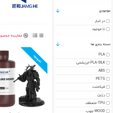
موجودی
در انبار
نا موجود
مقایسه محصول
دسته بندی ها
PLA
ناموجود
PLA-SILK-ابریشمی
ABS
PETG
فیلامنت
رزین
TPU-منعطف
WOOD-چوب