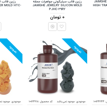
رزین سرجیکال گاید شفاف جمقه JAMGHE
رزین قالب سیلیکونی جواهرات جمقه
رزین قالب ل
ER MOLD HTC-
JAMGHE JEWELRY SILICON MOLD
HIGH TR
PJHC-29RY
0 تومان
ناموجود
ناموجود
:
10124244
موجودی:
موجود نمی باشد
کد محصول:
10124218
موجودی:
موجود نم