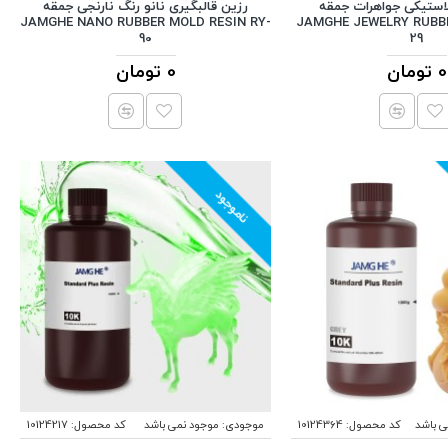
استیکی جواهرات جمقه
رزین قالبگیری نانو رنگ نارنجی جمقه
JAMGHE NANO RUBBER MOLD RESIN RY-
JAMGHE JEWELRY RUBB
90
29
0 تومان
0 تومان
ناموجود
ی باشد
کد محصول:
10124364
موجودی:
موجود نمی باشد
کد محصول:
10124217