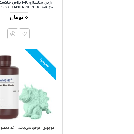
رزین مدلسازی 10K پلاس
قرمز
10K STANDARD PLUS 10K-60
مرمر
0 تومان
مس
نارنجی
نارنجی سیر
نقره ای
ناموجود
مس ابریشمی
موجودی:
موجود نمی باشد
کد محصول