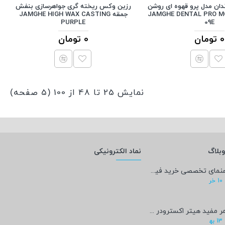
دان مدل پرو قهوه ای روشن
رزین وکس ریخته گری جواهرسازی بنفش
JAMGHE DENTAL PRO MODE-
جمقه JAMGHE HIGH WAX CASTING
PURPLE
09E
0 تومان
0 تومان
نمایش 25 تا 48 از 100 (5 صفحه)
بلاگ
نماد الکترونیکی
راهنمای تخصصی خرید فیلامنت PEEK؛ پادشاه پرینت سه‌بعدی صنعتی و پزشکی + مشخصات فنی
10
خر
عمر مفید هیتر اکسترودر پرینتر سه‌بعدی چقدر است؟
13
به‍