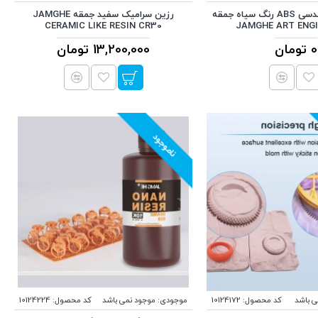
رزین سخت مهندسی ABS رنگ سیاه جمقه
رزین سرامیک سفید جمقه JAMGHE
CERAMIC LIKE RESIN CR30
JAMGHE ART ENGI
0 تومان
13,200,000 تومان
ناموجود
ی باشد
کد محصول:
10124172
موجودی:
موجود نمی باشد
کد محصول:
10124224