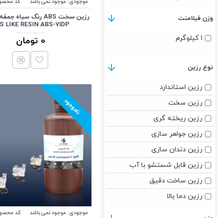
موجودی:
موجود نمی باشد
کد محصو
سرعت بالا
وزن فیلامنت
S LIKE RESIN ABS-71DP
1.75mm
1 کیلوگرم
0 تومان
نوع رزین
رزین استاندارد
ناموجود
رزین سخت
رزین ریخته گری
رزین جواهر سازی
رزین دندان سازی
رزین قابل شستشو با آب
رزین ساخت دقیق
رزین دما بالا
موجودی:
موجود نمی باشد
کد محصول