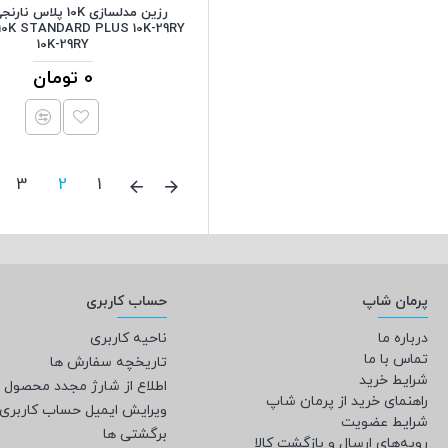
رزین مدلسازی 10K پلاس
0K STANDARD PLUS 10K-29RY
10K-29RY
0 تومان
3
2
1
پرمان شاپ
حساب کاربری
درباره ما
ناحیه کاربری
تماس با ما
تاریخچه سفارش ها
شرایط خرید
اطلاع از شارژ مجدد محصول
راهنمای خرید از پرمان شاپ
ویرایش ایمیل حساب کاربری
شرایط عضویت
برگشتی ها
رویه‌های ارسال و بازگشت کالا