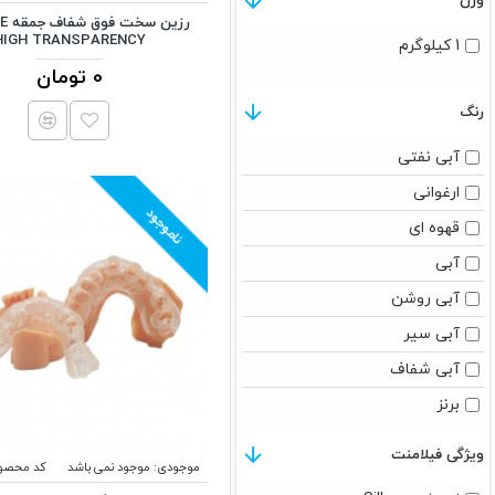
وزن
رزین
HIGH TRANSPARENCY
1 کیلوگرم
0 تومان
رنگ
آبی نفتی
ارغوانی
ناموجود
قهوه ای
آبی
آبی روشن
آبی سیر
آبی شفاف
برنز
بنفش
ویژگی فیلامنت
موجودی:
موجود نمی باشد
کد محصو
چوب