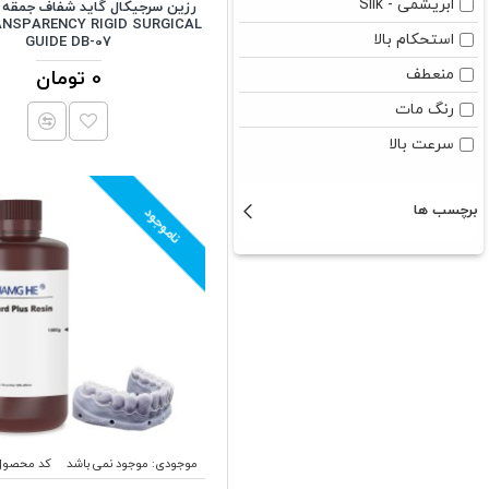
ابریشمی - Silk
خاکستری
ANSPARENCY RIGID SURGICAL
استحکام بالا
GUIDE DB-07
رنگ پوست
منعطف
0 تومان
زرد
رنگ مات
زرد سیر
سرعت بالا
سبز
سبز روشن
برچسب ها
ناموجود
سبز سیر
سبز شفاف
سفید
سیاه
شفاف
صورتی
طلایی
موجودی:
موجود نمی باشد
کد محصول
طلایی ابریشمی