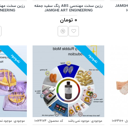
 سخت فوق شفاف جمقه JAMGHE
رزین سخت مهندسی ABS رنگ سفید جمقه
NEERING
JAMGHE ART ENGINEERING
0 تومان
ناموجود
ناموجود
ل:
10124166
موجودی:
موجود نمی باشد
کد محصول:
10124174
موجودی:
موجود نم