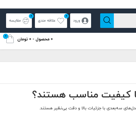
0
0
ورود
علاقه مندی
مقایسه
0
0 محصول - 0 تومان