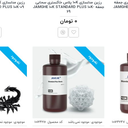
 خاکستری جمقه
رزین مدلسازی 10K پلاس خاکستری سحابی
JAMGHE 
جمقه JAMGHE 10K STANDARD PLUS 10K-
 PLUS 10K-09
69
0 تومان
ناموجود
ناموجود
:
10124247
موجودی:
موجود نمی باشد
کد محصول:
10124216
موجودی:
موجود نم