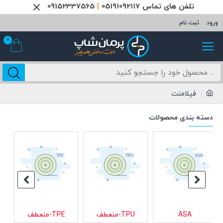
تلفن های تماس 05191092117
|
09152337565
ورود
ثبت نام
0
فیلامنت
دسته بندی محصولات
PC+ پلی کربنات
PC پلی کربنات
پلاس
HIPS