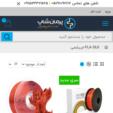
تلفن های تماس 05191092117
|
09152337565
ورود
ثبت نام
0
PLA-SILK-ابریشمی
0
سری جدید