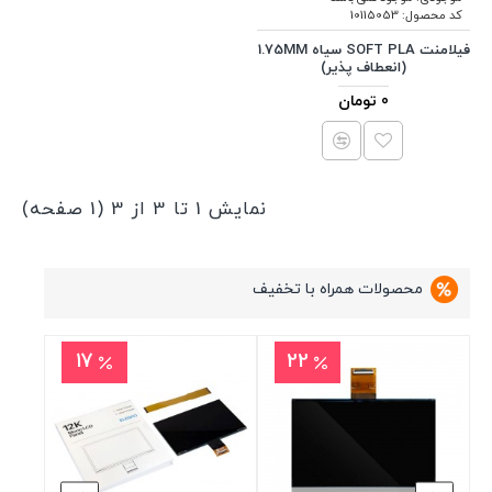
کد محصول:
10115053
فیلامنت SOFT PLA سیاه 1.75MM
(انعطاف پذیر)
0 تومان
نمایش 1 تا 3 از 3 (1 صفحه)
محصولات همراه با تخفیف
17
22