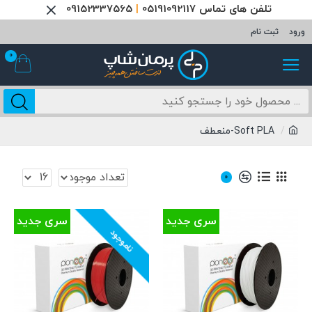
تلفن های تماس 05191092117
|
09152337565
ورود
ثبت نام
0
Soft PLA-منعطف
0
سری جدید
سری جدید
ناموجود