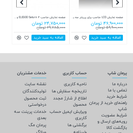
رزین استاندارد 10K قابل شستشو با آب رنگ پوست جمقه JamgHe 10K water washable Resin WS-19k
صفحه نمایش LCD مناسب برای پرینتر سه بعدی Phrozen Sonic Mighty Revo 14k
صفحه نمایش مناسب ELEGOO Saturn 4 و ELEGOO Saturn 4 Ultra
تیغ مخ
46,900,000 تومان
24,750,000 تومان
538,500
59,900,000 تومان
29,785,000 تومان
599,000 ت
اضافه به سبد خرید
اضافه به سبد خرید
اضاف
پرمان شاپ
حساب کاربری
خدمات مشتریان
درباره ما
ناحیه کاربری
نقشه سایت
تماس با ما
تاریخچه سفارش ها
تولیدکنندگان
شرایط خرید
اطلاع از شارژ مجدد
ثبت محصول
راهنمای خرید از پرمان
محصول
درخواستی
شاپ
ویرایش ایمیل حساب
خدمات پرینت سه
شرایط عضویت
کاربری
بعدی
رویه‌های ارسال و
برگشتی ها
پرمان مگ
بازگشت کالا
خبرنامه
وبلاگ