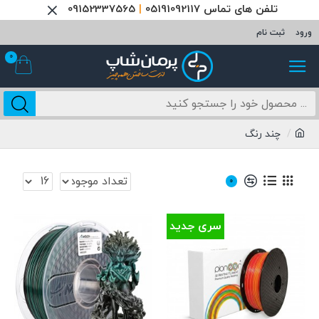
تلفن های تماس 05191092117
|
09152337565
ورود
ثبت نام
0
چند رنگ
0
سری جدید