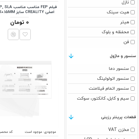
نازل
هیت سینک
اصلی CREALITY سایز 266X190X0.15MM
0 تومان
هیتر
محفظه و بلوک
فن
پیچ سوراخدار
سنسور و ماژول
براکت
سنسور دما
سنسور اتولولینگ
سنسور اتمام فیلامنت
سیم و کابل، کانکتور، سوکت
قطعات پرینتر رزینی
مخزن VAT
موجودی:
موجود است
کد محصو