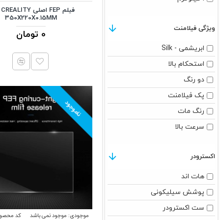
فی
350X220X0.15MM
ویژگی فیلامنت
0 تومان
ابریشمی - Silk
استحکام بالا
دو رنگ
پک فیلامنت
ناموجود
رنگ مات
سرعت بالا
اکسترودر
هات اند
پوشش سیلیکونی
ست اکسترودر
موجودی:
موجود نمی باشد
کد محصول