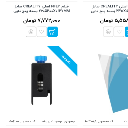
فیلم NFEP اصلی CREALITY سایز
فیلم NFEP اصلی CREALITY سایز
ته پنج تایی
260X200X0.127MM بسته پنج تایی
5, تومان
7,772,000 تومان
ناموجود
ست
کد محصول:
10112089
موجودی:
موجود نمی باشد
کد محصول:
10106100