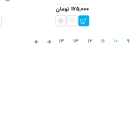
175,000 تومان
14
13
12
11
10
9