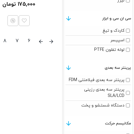
لیزر
طلایی
175,000 تومان
طلایی ابریشمی
سی ان سی و ابزار
قرمز
قرمز شفاف
کاردک و تیغ
نقره ای
اسپیسر
8
7
6
لوله تفلون PTFE
پرینتر سه بعدی
پرینتر سه بعدی فیلامنتی FDM
پرینتر سه بعدی رزینی
SLA/LCD
دستگاه شستشو و پخت
مکانیسم حرکت