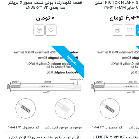
فیلم PICTOR FILM-HIGH SPEED اصلی
قطعه نگهدارنده پولی تسمه محور X پرینتر
290
سه بعدی ENDER-3 V2
4, تومان
0 تومان
ناموجود
ی باشد
کد محصول:
10104411
موجودی:
موجود نمی باشد
کد محصول:
10104412
ماژول ترمیستور مناسب ENDER 3 V3 KE از
ماژول ترمیستور مناسب سری K1 از کریلیتی