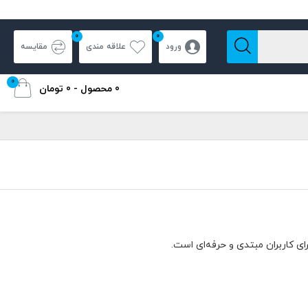
0
0
ورود
علاقه مندی
مقایسه
0
0 محصول - 0 تومان