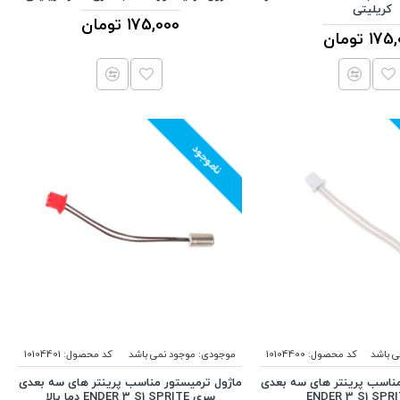
کریلیتی
175,000 تومان
1 تومان
ناموجود
ی باشد
کد محصول:
10104400
موجودی:
موجود نمی باشد
کد محصول:
10104401
مناسب پرینتر های سه بعدی
ماژول ترمیستور مناسب پرینتر های سه بعدی
سری ENDER 3 S1 SPRITE دما بالا