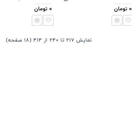
0 تومان
0 تومان
نمایش 217 تا 240 از 414 (18 صفحه)