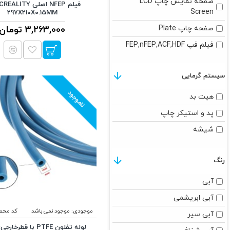
صفحه نمایش چاپ LCD
Screen
297X210X0.15MM
صفحه چاپ Plate
3,263,000 تومان
فیلم فپ FEP,nFEP,ACF,HDF
سیستم گرمایی
ناموجود
هیت بد
پد و استیکر چاپ
شیشه
رنگ
آبی
آبی ابریشمی
موجودی:
موجود نمی باشد
کد محص
آبی سیر