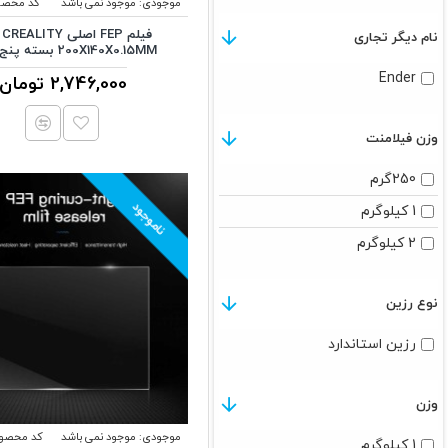
موجودی:
موجود نمی باشد
کد محصو
رزین
فی
نام دیگر تجاری
200X140X0.15MM بسته پنج تایی
قطعات الکترونیکی
Ender
2,746,000 تومان
قطعات الکترونیکی
قطعات مکانیکی
وزن فیلامنت
ابزارآلات
250گرم
چند رنگ
ناموجود
1 کیلوگرم
سرعت بالا
2 کیلوگرم
1.75mm
نوع رزین
رزین استاندارد
وزن
موجودی:
موجود نمی باشد
کد محصول
1 کیلوگرم