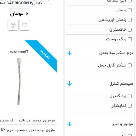
آبی شفاف
داخلی2 CAPRICORN اصلی
بنفش
0 تومان
بنفش ابریشمی
خاکستری
رنگ پوست
زرد
ناموجود
نوع اسکنر سه بعدی
زرد ابریمشی
اسکنر قابل حمل
سبز
سبز شفاف
سیستم کنترل
سفید
برد کنترل
سیاه
نمایشگر
شفاف
صورتی
موجودی:
موجود نمی باشد
کد محصول
موتور و لیزر
صورتی ابریشمی
ماژول ترمیستور مناسب سری K2 از کریلیتی