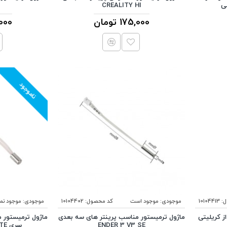
CREALITY HI
175,000 تومان
75,000
ناموجود
:
10104413
موجودی:
موجود است
کد محصول:
10104402
موجودی:
موجود نم
ماژول ترمیستور مناسب پرینتر های سه بعدی
ماژول ترمیستور 
ENDER 3 V3 SE
سری ENDER 3 S1 SPRITE