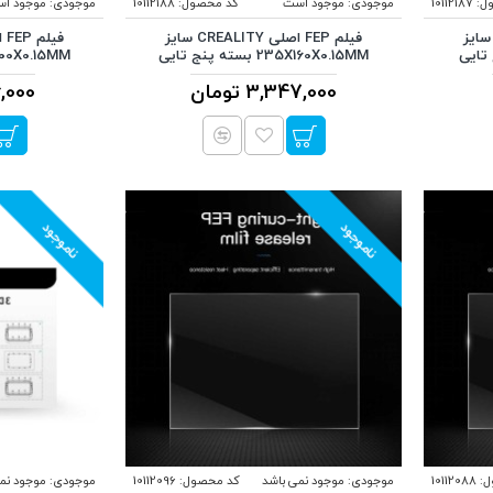
ل:
10112187
موجودی:
موجود است
کد محصول:
10112188
موجودی:
موجود ا
لم FEP اصلی CREALITY سایز
فیلم FEP اصلی CREALITY سایز
235X160X0.15MM بسته پنج تایی
260X200X0.15MM بست
3,347,000 تومان
976,000
ناموجود
ناموجود
:
10112088
موجودی:
موجود نمی باشد
کد محصول:
10112096
موجودی:
موجود نم