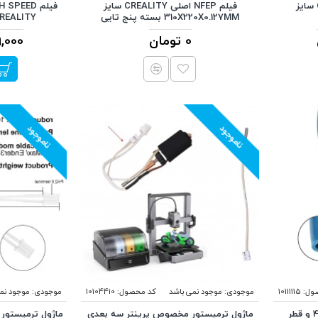
فیلم NFEP اصلی CREALITY سایز
فیلم NFEP اصلی CREALITY سایز
310X220X0.127MM بسته پنج تایی
CREALITY سایز X200MM
0 تومان
039,000
ناموجود
ناموجود
ول:
10111115
موجودی:
موجود نمی باشد
کد محصول:
10104410
موجودی:
موجود نم
لوله تفلون PTFE با قطرخارجی4 و قطر
ماژول ترمیستور مخصوص پرینتر سه بعدی