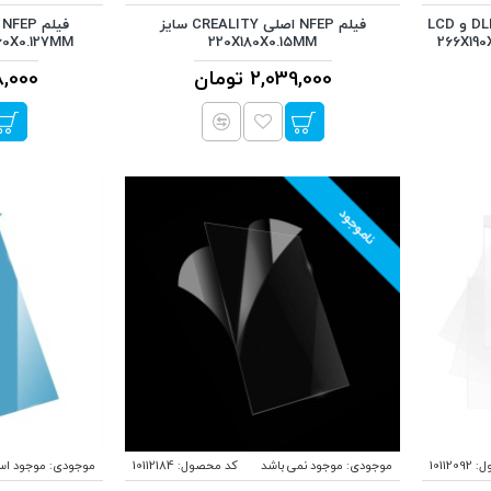
فیلم FEP مناسب مناسب DLP, SLA و LCD
فیلم NFEP اصلی CREALITY سایز
220X180X0.15MM
235X160X0.127MM بس
2,039,000 تومان
558,000
ناموجود
ل:
10112092
موجودی:
موجود نمی باشد
کد محصول:
10112184
موجودی:
موجود ا