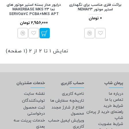
براکت فلزی مناسب برای نگهداری
درایور مدار بسته استپر موتور های
استپر موتور NEMA23
نما 23 MAKERBASE MKS
SERVO57C PCBA+MKS APT
0 تومان
2,956,000 تومان
نمایش 1 تا 2 از 2 (1 صفحه)
پرمان شاپ
حساب کاربری
خدمات مشتریان
درباره ما
ناحیه کاربری
نقشه سایت
تماس با ما
تاریخچه سفارش ها
تولیدکنندگان
شرایط خرید
اطلاع از شارژ مجدد
ثبت محصول
راهنمای خرید از پرمان
محصول
درخواستی
شاپ
ویرایش ایمیل حساب
خدمات پرینت سه
شرایط عضویت
کاربری
بعدی