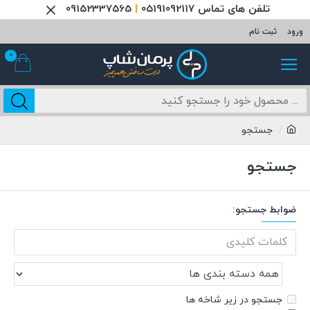
تلفن های تماس 05191092117
|
09152337565
ورود
ثبت نام
0
جستجو
جستجو
ضوابط جستجو:
جستجو در زیر شاخه ها