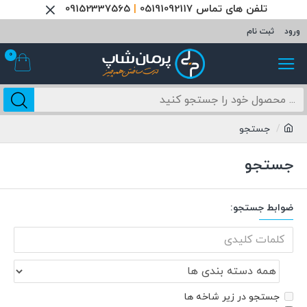
تلفن های تماس 05191092117
|
09152337565
ورود
ثبت نام
0
جستجو
جستجو
ضوابط جستجو:
جستجو در زیر شاخه ها