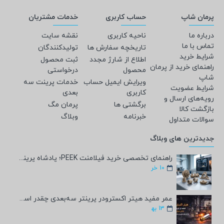
پرمان شاپ
حساب کاربری
خدمات مشتریان
درباره ما
ناحیه کاربری
نقشه سایت
تماس با ما
تاریخچه سفارش ها
تولیدکنندگان
شرایط خرید
اطلاع از شارژ مجدد
ثبت محصول
راهنمای خرید از پرمان
محصول
درخواستی
شاپ
ویرایش ایمیل حساب
خدمات پرینت سه
شرایط عضویت
کاربری
بعدی
رویه‌های ارسال و
برگشتی ها
پرمان مگ
بازگشت کالا
خبرنامه
وبلاگ
سوالات متداول
جدیدترین های وبلاگ
راهنمای تخصصی خرید فیلامنت PEEK؛ پادشاه پرینت سه‌بعدی صنعتی و پزشکی + مشخصات فنی
10
خر
عمر مفید هیتر اکسترودر پرینتر سه‌بعدی چقدر است؟
13
به‍