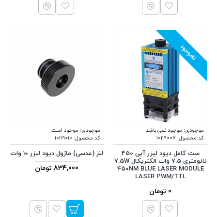
ناموجود
موجودی:
موجود نمی باشد
موجودی:
موجود است
کد محصول:
10119007
کد محصول:
10119010
ست کامل دیود لیزر آبی 450
لنز (عدسی) ماژول دیود لیزر 10 وات
نانومتری 7.5 وات الکتریکال 7.5W
834,000 تومان
450NM BLUE LASER MODULE
LASER PWM/TTL
0 تومان