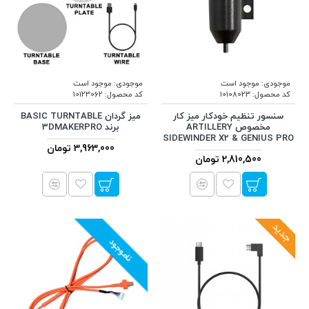
موجودی:
موجود است
موجودی:
موجود است
کد محصول:
10108023
کد محصول:
10123062
سنسور تنظیم خودکار میز کار
میز گردان BASIC TURNTABLE
مخصوص ARTILLERY
برند 3DMAKERPRO
SIDEWINDER X2 & GENIUS PRO
3,963,000 تومان
2,810,500 تومان
جدید
ناموجود