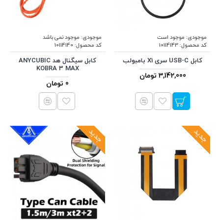
موجودی:
موجود است
موجودی:
موجود نمی باشد
کد محصول:
10114143
کد محصول:
10114140
کابل USB-C سری X1 بامبولب
کابل سیگنال هد ANYCUBIC
KOBRA 3 MAX
3,142,000 تومان
0 تومان
جدید
جدید