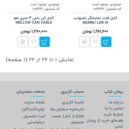
موجودی:
موجود است
موجودی:
موجود است
کد محصول:
10114142
کد محصول:
10114141
کابل فلت نمایشگر بامبولب
کابل کن باس ۳ متری ملو
MELLOW CAN CABLE
BAMBU LAB X1
1,981,600 تومان
1,760,000 تومان
نمایش 1 تا 22 از 22 (1 صفحه)
پرمان شاپ
حساب کاربری
خدمات مشتریان
درباره ما
ناحیه کاربری
نقشه سایت
تماس با ما
تاریخچه سفارش ها
تولیدکنندگان
شرایط خرید
اطلاع از شارژ مجدد
ثبت محصول
راهنمای خرید از پرمان
محصول
درخواستی
شاپ