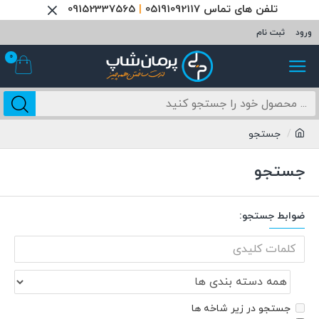
تلفن های تماس 05191092117
|
09152337565
ورود
ثبت نام
0
جستجو
جستجو
ضوابط جستجو:
جستجو در زیر شاخه ها