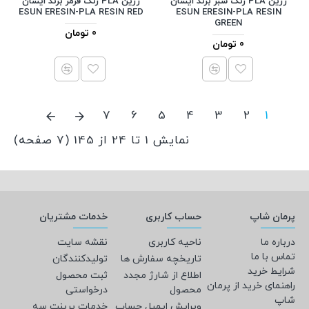
رزین PLA رنگ سبز برند ایسان
رزین PLA رنگ قرمز برند ایسان
ESUN ERESIN-PLA RESIN RED
ESUN ERESIN-PLA RESIN
GREEN
0 تومان
0 تومان
7
6
5
4
3
2
1
نمایش 1 تا 24 از 145 (7 صفحه)
پرمان شاپ
حساب کاربری
خدمات مشتریان
درباره ما
ناحیه کاربری
نقشه سایت
تماس با ما
تاریخچه سفارش ها
تولیدکنندگان
شرایط خرید
اطلاع از شارژ مجدد
ثبت محصول
راهنمای خرید از پرمان
محصول
درخواستی
شاپ
ویرایش ایمیل حساب
خدمات پرینت سه