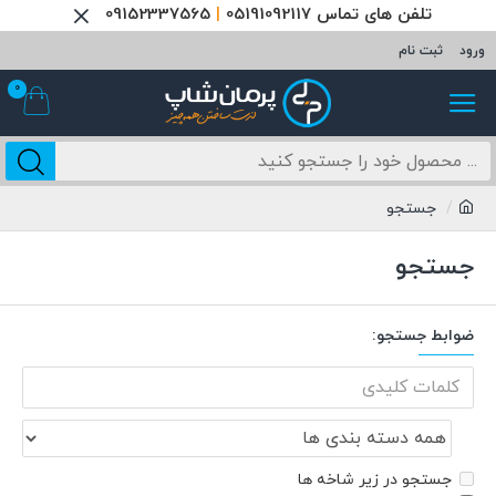
تلفن های تماس 05191092117
|
09152337565
ورود
ثبت نام
0
جستجو
جستجو
ضوابط جستجو:
جستجو در زیر شاخه ها