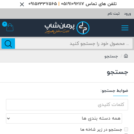
تلفن های تماس 05191092117
|
09152337565
ورود
ثبت نام
0
جستجو
جستجو
ضوابط جستجو:
جستجو در زیر شاخه ها