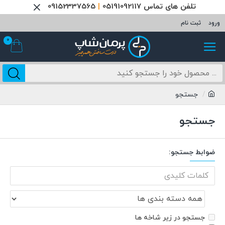
تلفن های تماس 05191092117
|
09152337565
ورود
ثبت نام
0
جستجو
جستجو
ضوابط جستجو:
جستجو در زیر شاخه ها