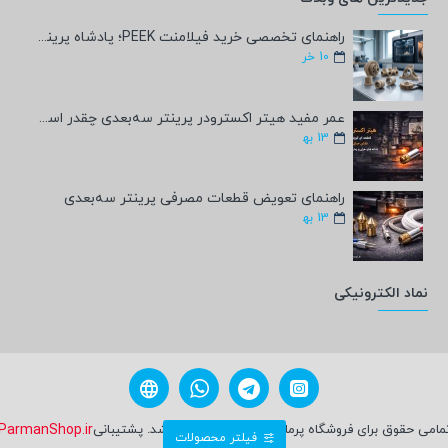
راهنمای تخصصی خرید فیلامنت PEEK؛ پادشاه پرینت سه‌بعدی صنعتی و پزشکی + مشخصات فنی
10
خر
عمر مفید هیتر اکسترودر پرینتر سه‌بعدی چقدر است؟
13
به‍
راهنمای تعویض قطعات مصرفی پرینتر سه‌بعدی
13
به‍
نماد الکترونیکی
مامی حقوق برای فروشگاه پرمان شاپ محفوظ می باشد. پشتیبانی
ParmanShop.ir
فیلتر محصولات