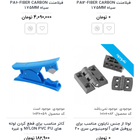
فیلامنت PA12-FIBER CARBON
فیلامنت PA6-FIBER CARBON
سیاه 1.75MM
سیاه 1.75MM
0 تومان
4,090,000 تومان
ناموجود
موجودی:
موجود نمی باشد
موجودی:
موجود است
کد محصول:
10106082
کد محصول:
10126059
لولا از جنس نایلون مناسب برای
کاتر مناسب برای قطع کردن لوله
پروفیل های آلومینیومی سری 20
های NYLON PVC PU و غیره
0 تومان
182,900 تومان