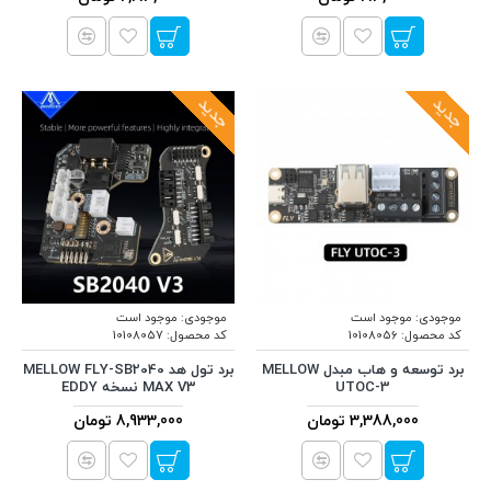
جدید
جدید
موجودی:
موجود است
موجودی:
موجود است
کد محصول:
10108056
کد محصول:
10108057
برد توسعه و هاب مبدل MELLOW
برد تول هد MELLOW FLY-SB2040
UTOC-3
MAX V3 نسخه EDDY
3,388,000 تومان
8,933,000 تومان