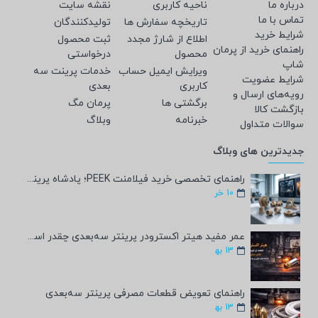
درباره ما
ناحیه کاربری
نقشه سایت
تماس با ما
تاریخچه سفارش ها
تولیدکنندگان
شرایط خرید
اطلاع از شارژ مجدد
ثبت محصول
راهنمای خرید از پرمان
محصول
درخواستی
شاپ
ویرایش ایمیل حساب
خدمات پرینت سه
شرایط عضویت
کاربری
بعدی
رویه‌های ارسال و
برگشتی ها
پرمان مگ
بازگشت کالا
خبرنامه
وبلاگ
سوالات متداول
جدیدترین های وبلاگ
راهنمای تخصصی خرید فیلامنت PEEK؛ پادشاه پرینت سه‌بعدی صنعتی و پزشکی + مشخصات فنی
10
خر
عمر مفید هیتر اکسترودر پرینتر سه‌بعدی چقدر است؟
13
به‍
راهنمای تعویض قطعات مصرفی پرینتر سه‌بعدی
13
به‍