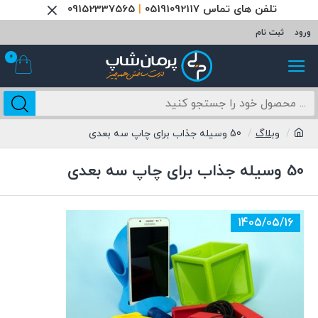
تلفن های تماس 05191092117
|
09152337565
ورود
ثبت نام
0
وبلاگ
50 وسیله جذاب برای چاپ سه بعدی
50 وسیله جذاب برای چاپ سه بعدی
1405/05/16