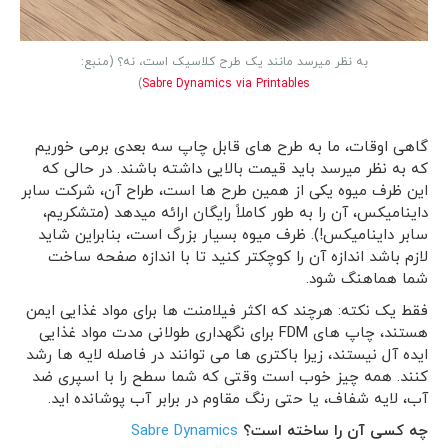
به نظر میرسد مانند یک طرح کلاسیک است، نه؟ (منبع:
)
Sabre Dynamics via Printables
گاهی اوقات، ما به طرح های قابل چاپ سه بعدی برمی خوریم
که به نظر میرسد باید قیمت بالایی داشته باشند. در حالی که
این ظرف میوه یکی از همین طرح ها است، طراح آن، شرکت سابر
داینامیکس، آن را به طور کاملاً رایگان ارائه میدهد (متشکریم،
سابر داینامیکس!). ظرف میوه بسیار بزرگ است، بنابراین شاید
لازم باشد اندازه آن را کوچکتر کنید تا با اندازه صفحه ساخت
شما هماهنگ شود.
فقط یک نکته: هرچند که اکثر فیلامنت ها برای مواد غذایی ایمن
هستند، چاپ های FDM برای نگهداری طولانی مدت مواد غذایی
ایده آل نیستند، زیرا باکتری ها می توانند در فاصله لایه ها رشد
کنند. همه چیز خوب است وقتی که شما سطح را با اسپری ضد
آب، لایه شفاف، یا حتی رنگ مقاوم در برابر آب پوشانده اید.
چه کسی آن را ساخته است؟
Sabre Dynamics