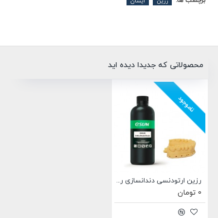
برچسب ها:
رزین
ایسان
محصولاتی که جدیدا دیده اید
ناموجود
رزین ارتودنسی دندانسازی رنگ زرد برند ایسان Esun OM100 Ortho Model Resin
0 تومان