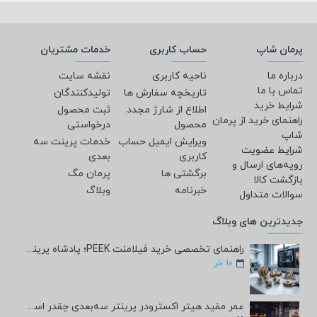
پرمان شاپ
حساب کاربری
خدمات مشتریان
درباره ما
ناحیه کاربری
نقشه سایت
تماس با ما
تاریخچه سفارش ها
تولیدکنندگان
شرایط خرید
اطلاع از شارژ مجدد
ثبت محصول
راهنمای خرید از پرمان
محصول
درخواستی
شاپ
ویرایش ایمیل حساب
خدمات پرینت سه
شرایط عضویت
کاربری
بعدی
رویه‌های ارسال و
برگشتی ها
پرمان مگ
بازگشت کالا
خبرنامه
وبلاگ
سوالات متداول
جدیدترین های وبلاگ
راهنمای تخصصی خرید فیلامنت PEEK؛ پادشاه پرینت سه‌بعدی صنعتی و پزشکی + مشخصات فنی
10
خر
عمر مفید هیتر اکسترودر پرینتر سه‌بعدی چقدر است؟