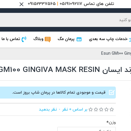
تلفن های تماس 05191092117
|
09152337565
خدمات چاپ سه بعدی
پرمان مگ
وبلاگ
تماس با ما
ESUN GM100 GIN
قیمت و موجودی تمام کالاها در پرمان شاپ بروز است.
بر اساس 0 نظر
-
نظر بدهید
وزن