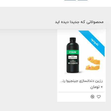
محصولاتی که جدیدا دیده اید
ناموجود
رزین دندانسازی جینجیوا رنگ صورتی برند ایسان Esun GM100 Gingiva Mask Resin
0 تومان