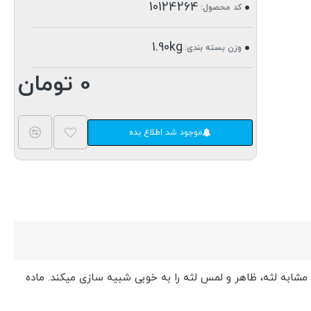
10124264
کد محصول:
1.90kg
وزن بسته بندی:
0 تومان
موجود شد اطلاع بده
بعدی لثه مصنوعی انعطافپذیر مناسب است. رزین GM100 Gingiva برند ایسان (eSun) با رنگی تقریباً مشابه لثه، ظاهر و لمس لثه را به خوبی شبیه سازی میکند. ماده