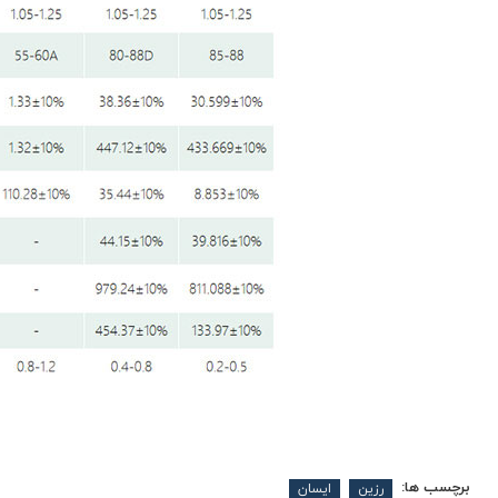
برچسب ها:
رزین
ایسان