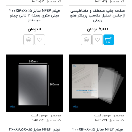
کد محصول:
10112039
کد محصول:
10112067
صفحه چاپ منعطف و مغناطیسی
فیلم NFEP سایز 200X140X0.15
از جنس استیل مناسب پرینتر های
میلی متری بسته 3 تایی چیتو
رزینی
سیستمز
5,000 تومان
0 تومان
موجودی:
موجود است
موجودی:
موجود است
کد محصول:
10112079
کد محصول:
10112066
فیلم NFEP سایز 200X140X0.15
فیلم NFEP سایز 260X185X0.15