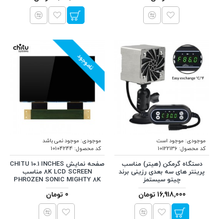
ناموجود
موجودی:
موجود است
موجودی:
موجود نمی باشد
کد محصول:
10122136
کد محصول:
10104244
دستگاه گرمکن (هیتر) مناسب
صفحه نمایش CHITU 10.1 INCHES
پرینتر های سه بعدی رزینی برند
8K LCD SCREEN مناسب
چیتو سیستمز
PHROZEN SONIC MIGHTY 8K
16,918,000 تومان
0 تومان