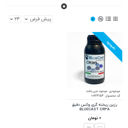
0
ناموجود
موجودی:
موجود نمی باشد
کد محصول:
10124154
رزین ریخته گری وکس دقیق
BLUECAST CR3A
0 تومان