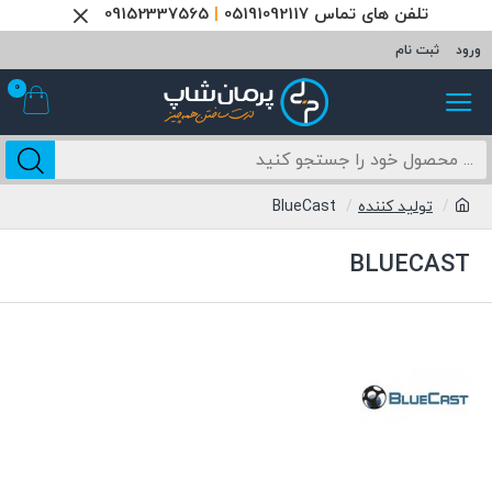
تلفن های تماس 05191092117
|
09152337565
ورود
ثبت نام
0
تولید کننده
BlueCast
BLUECAST