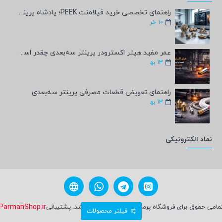
راهنمای تخصصی خرید فیلامنت PEEK؛ پادشاه پرینت سه‌بعدی صنعتی و پزشکی + مشخصات فنی
10
خر
عمر مفید هیتر اکسترودر پرینتر سه‌بعدی چقدر است؟
13
به‍
راهنمای تعویض قطعات مصرفی پرینتر سه‌بعدی
13
به‍
نماد الکترونیکی
مامی حقوق برای فروشگاه پرمان شاپ محفوظ می باشد. پشتیبانی
ParmanShop.ir
فیلتر محصولات