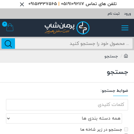
تلفن های تماس 05191092117
|
09152337565
ورود
ثبت نام
0
جستجو
جستجو
ضوابط جستجو:
جستجو در زیر شاخه ها