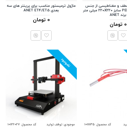
طف و مغناطیسی از جنس
ماژول ترمیستور مناسب برای پرینتر های سه
استیل با روکش PEI سایز 220X220 میلی متر
بعدی ANET ET4/ET5
برند ANET
0 تومان
0 تومان
ناموجود
ید
کد محصول:
10111135
موجودی:
توقف تولید
کد محصول:
10122027