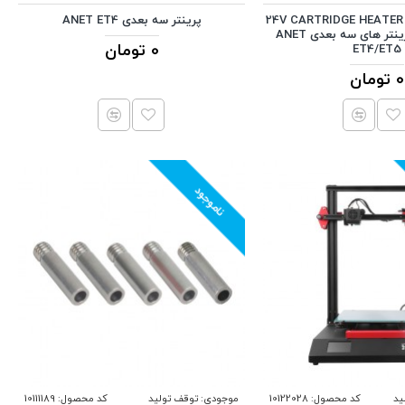
هیتر اکسترودر - 24V CARTRIDGE HEATER
پرینتر سه بعدی ANET ET4
مناسب برای پرینتر های سه بعدی ANET
0 تومان
ET4/ET5
0 تومان
ناموجود
ید
کد محصول:
10122028
موجودی:
توقف تولید
کد محصول:
10111189