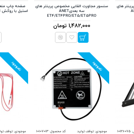
رینتر های
سنسور مجاورت القایی مخصوص پرینتر های
صفحه چاپ منع
سه بعدیANET
ET4/ET4PRO/ET5/ET5PRO
1,482,000 تومان
ناموجود
ناموجود
:
10126075
موجودی:
توقف تولید
کد محصول:
10107013
موجودی:
توقف تول