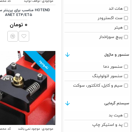
موجودی:
توقف تولید
کد محصو
هات اند
HOTEND مناسب برای پرینتر
ANET ET4/ET5
ست اکسترودر
0 تومان
هیتر
پیچ سوراخدار
سنسور و ماژول
ناموجود
سنسور دما
سنسور اتولولینگ
سیم و کابل، کانکتور، سوکت
سیستم گرمایی
هیت بد
پد و استیکر چاپ
موجودی:
موجود نمی باشد
کد محصو