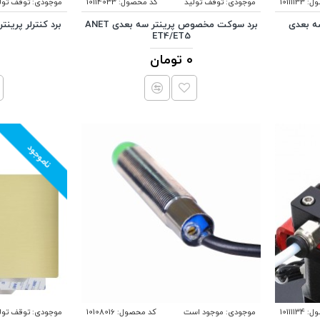
ل:
10111133
موجودی:
توقف تولید
کد محصول:
10114033
موجودی:
توقف تول
 سه بعدی
برد سوکت مخصوص پرینتر سه بعدی ANET
ET4/ET5
0 تومان
ناموجود
ل:
10111134
موجودی:
موجود است
کد محصول:
10108016
موجودی:
توقف تول