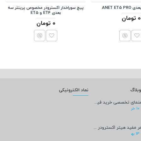
ANET ET5 
پیچ سوراخدار اکسترودر مخصوص پرینتر سه
بعدی ET4 و ET5
0 تومان
0 تومان
بلاگ
نماد الکترونیکی
راهنمای تخصصی خرید فیلامنت PEEK؛ پادشاه پرینت سه‌بعدی صنعتی و پزشکی + مشخصات فنی
10
خر
عمر مفید هیتر اکسترودر پرینتر سه‌بعدی چقدر است؟
13
به‍