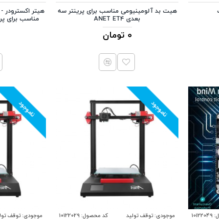
هیت بد آلومینیومی مناسب برای پرینتر سه
بعدی ANET ET4
0 تومان
ناموجود
ناموجود
:
10122049
موجودی:
توقف تولید
کد محصول:
10122029
موجودی:
توقف تول