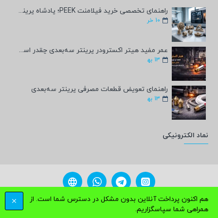
راهنمای تخصصی خرید فیلامنت PEEK؛ پادشاه پرینت سه‌بعدی صنعتی و پزشکی + مشخصات فنی
10
خر
عمر مفید هیتر اکسترودر پرینتر سه‌بعدی چقدر است؟
13
به‍
راهنمای تعویض قطعات مصرفی پرینتر سه‌بعدی
13
به‍
نماد الکترونیکی
هم اکنون پرداخت آنلاین بدون مشکل در دسترس شما است. از
مامی حقوق برای فروشگاه پرمان شاپ محفوظ می باشد. پشتیبانی
ParmanShop.ir
فیلتر محصولات
همراهی شما سپاسگزاریم.