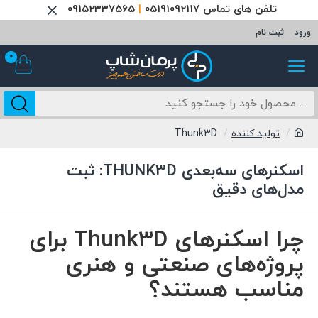
تلفن های تماس 05191092117
|
09152337565
ورود
ثبت نام
0
تولید کننده
Thunk3D
اسکنرهای سه‌بعدی THUNK3D: ثبت
مدل‌های دقیق
چرا اسکنرهای Thunk3D برای
پروژه‌های صنعتی و هنری
مناسب هستند؟