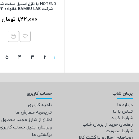
شرکت BAMBU LAB خانواده A1/H2/P2
1,261,000 تومان
5
4
3
2
1
پرمان شاپ
حساب کاربری
درباره ما
ناحیه کاربری
تماس با ما
تاریخچه سفارش ها
شرایط خرید
اطلاع از شارژ مجدد محصول
راهنمای خرید از پرمان شاپ
ویرایش ایمیل حساب کاربری
شرایط عضویت
برگشتی ها
رویه‌های ارسال و بازگشت کالا