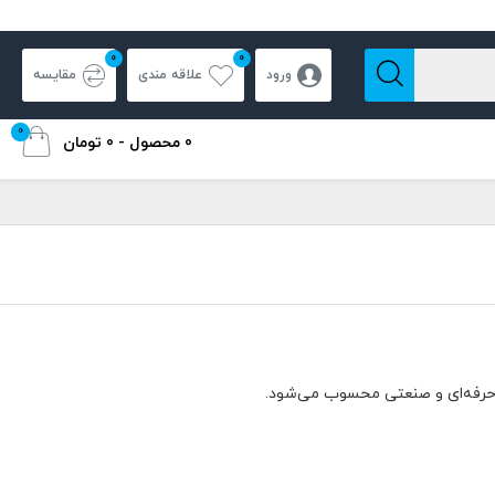
0
0
ورود
علاقه مندی
مقایسه
0
0 محصول - 0 تومان