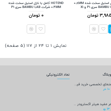
HOTEND با نازل استیل سخت شده 0.8MM
HOTEND کامل با نازل استیل سخت شده
0.4MM شرکت BAMBU LAB سری P1
3, تومان
0 تومان
نمایش 1 تا 24 از 117 (5 صفحه)
بلاگ
نماد الکترونیکی
راهنمای تخصصی خرید فیلامنت PEEK؛ پادشاه پرینت سه‌بعدی صنعتی و پزشکی + مشخصات فنی
10
خر
عمر مفید هیتر اکسترودر پرینتر سه‌بعدی چقدر است؟
13
به‍