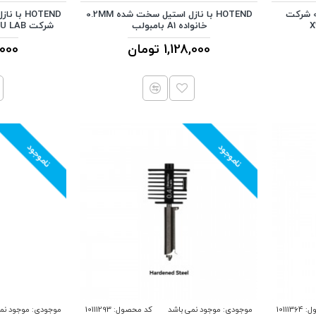
HOTEND با نازل استیل 0.4MM شرکت
HOTEND با نازل استیل سخت شده 0.2MM
خانواده A1 بامبولب
شرکت BAMBU LAB خانواده A1/H2/P2
1,128,000 تومان
261,000
ناموجود
ناموجود
ل:
10111364
موجودی:
موجود نمی باشد
کد محصول:
10111293
موجودی:
موجود نم