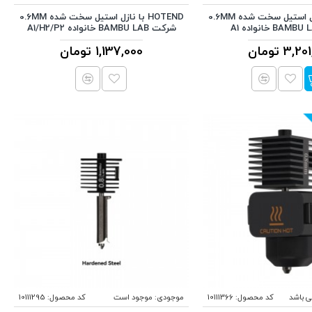
HOTEND با نازل استیل سخت شده 0.6MM
HOTEND با نازل استیل سخت شده 0.6MM
شرکت BAMBU LAB خانواده A1/H2/P2
3, تومان
1,137,000 تومان
ی باشد
کد محصول:
10111366
موجودی:
موجود است
کد محصول:
10111295