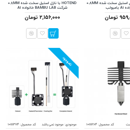
HOTEND با نازل استیل سخت شده 0.8MM
HOTEND با نازل استیل سخت شده 0.8MM
A بامبولب
شرکت BAMBU LAB خانواده A1
9 تومان
2,156,000 تومان
ناموجود
ست
کد محصول:
10111264
موجودی:
موجود نمی باشد
کد محصول:
10111374