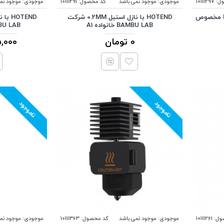
ل:
10111297
موجودی:
موجود نمی باشد
کد محصول:
10111291
موجودی:
موجود نم
HOTEND HEATING ASSEMBLY مخصوص
HOTEND با نازل استیل 0.2MM شرکت
BAMBU LAB خانواده A1
BAMBU LAB سر
0 تومان
985,000
ناموجود
ناموجود
ول:
10111261
موجودی:
موجود نمی باشد
کد محصول:
10111363
موجودی:
موجود نم