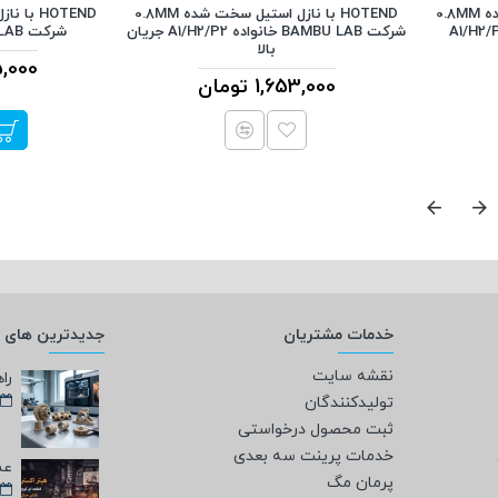
HOTEND با نازل استیل سخت شده 0.8MM
HOTEND با نازل استیل سخت شده 0.8MM
شرکت BAMBU LAB خانواده A1/H2/P2 جریان
شرکت BAMBU LAB سری P1 و X1
بالا
985,000
1,653,000 تومان
خدمات مشتریان
جدیدترین های و
نقشه سایت
تولیدکنندگان
ثبت محصول درخواستی
خدمات پرینت سه بعدی
پرمان مگ