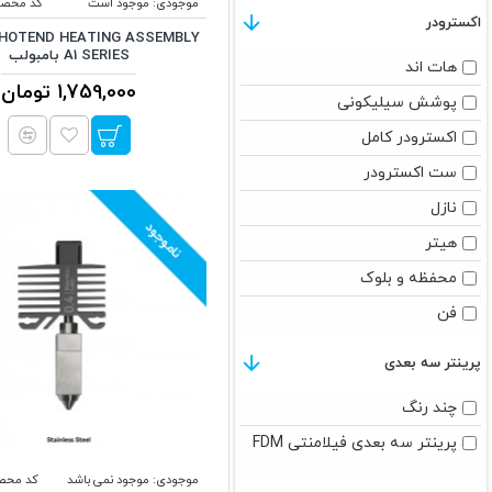
موجودی:
موجود است
کد محصو
اکسترودر
A1 SERIES بامبولب
هات اند
1,759,000 تومان
پوشش سیلیکونی
اکسترودر کامل
ست اکسترودر
نازل
ناموجود
هیتر
محفظه و بلوک
فن
رابط پنوماتیک
پرینتر سه بعدی
چند رنگ
پرینتر سه بعدی فیلامنتی FDM
موجودی:
موجود نمی باشد
کد محص