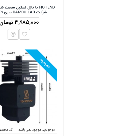
شرکت BAMBU LAB سری P1 و X1
3,985,000 تومان
ناموجود
موجودی:
موجود نمی باشد
کد محصو