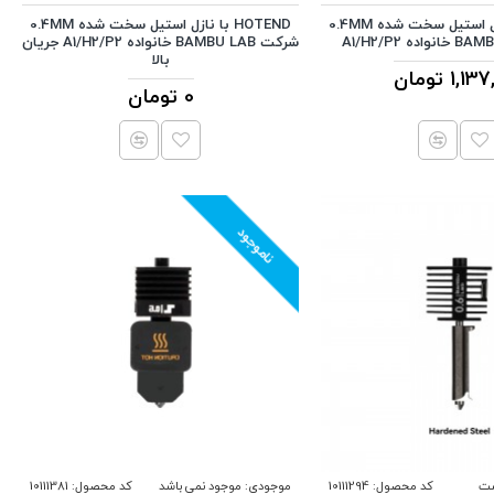
HOTEND با نازل استیل سخت شده 0.4MM
HOTEND با نازل استیل سخت شده 0.4MM
شرکت BAMBU LAB خانواده A1/H2/P2 جریان
بالا
1, تومان
0 تومان
ناموجود
ست
کد محصول:
10111294
موجودی:
موجود نمی باشد
کد محصول:
10111381