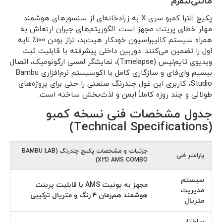
مالتی‌لتفرم
پکیج الترا کمبو سری X به زرادخانه‌ای از سنسورهای هوشمند
مهار خطای پرینت مجهز است. الگوریتم‌های جبران ارتعاش به
همراه سیستم کالیبراسیون خودکار هیت‌بد، تراز بودن ۱۰۰٪ لایه
اول را تضمین می‌کنند. دوربین داخلی پیشرفته با قابلیت ثبت
ویدیوی تایم‌لپس (Timelapse)، نمایشگر لمسی ارگونومیک، اتصال
بیسیم وای‌فای و سازگاری کامل با اکوسیستم نرم‌افزاری Bambu
Studio، کاربری این غول چندرنگ صنعتی را حتی برای پروژه‌های
طولانی و چند روزه کاملاً ایمن و لذت‌بخش ساخته است.
جدول مشخصات فنی نسخه کمبو
(Technical Specifications)
جزئیات و مشخصات پکیج چندرنگ (BAMBU LAB
پارامتر فنی
X2D AMS COMBO)
سیستم
مجهز به یونیت AMS با قابلیت پرینت
مدیریت
هوشمند هم‌زمان ۴ رنگ و متریال ترکیبی
متریال
ساختار