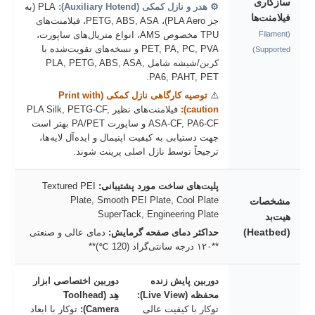
سازگاری
⚙️ هدر و نازل کمکی (Auxiliary Hotend):
PLA (به
فیلامنت‌ها
جز PLA Aero)، PETG, ABS, ASA، فیلامنت‌های
(Filament
TPU مخصوص AMS، انواع متریال‌های ساپورت،
PET, PA, PC, PVA و نسخه‌های تقویت‌شده با
Supported)
کربن/شیشه شامل PLA, PETG, ABS, ASA,
PA6, PAHT, PET.
⚠️
توصیه کارگاهی نازل کمکی (Print with
caution):
فیلامنت‌های نظیر PLA Silk, PETG-CF,
ASA-CF, PA6-CF و ساپورت PA/PET بهتر است
جهت دستیابی به کیفیت اپتیمال و ایده‌آل لایه‌ها،
ترجیحاً توسط نازل اصلی پرینت شوند.
پلیت‌های ساخت مورد پشتیبانی:
Textured PEI
Plate, Smooth PEI Plate, Cool Plate
مشخصات
SuperTack, Engineering Plate
هیت‌بد
(Heatbed)
حداکثر دمای صفحه گرمایش:
دمای عالی و صنعتی
**۱۲۰ درجه سانتی‌گراد (120 ℃)**
دوربین پایش زنده
دوربین اختصاصی ابزار
محفظه (Live View):
هِد (Toolhead
توکار با کیفیت عالی
Camera):
توکار با ابعاد