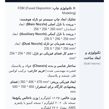
⚙️
تکنولوژی چاپ:
FDM (Fused Deposition
Modeling)
تفکیک ابعاد چاپ سیستم دو نازله هوشمند:
•
پرینت با نازل اصلی (Main Nozzle):
ابعاد
استاندارد
256 * 256 * 260 mm³
•
پرینت با نازل کمکی (Auxiliary Nozzle):
ابعاد
235.5 * 256 * 256 mm³
•
پرینت همزمان دو نازله (Dual Nozzle):
ابعاد
235.5 * 256 * 256 mm³
تکنولوژی و
•
حجم کل فضای فیزیکی دو نازل:
256 * 256 * 260
ابعاد ساخت
mm³
(Build Volume)
ساختار شاسی و بدنه (Chassis):
فولاد و پلاستیک
فشرده مهندسی شده |
فریم خارجی:
ترکیب لوکس
فلز، شیشه و پلاستیک
ابعاد فیزیکی پرینتر:
392 * 406 * 478 mm³
|
فضای
پیشنهادی کارگاه برای استقرار:
500 * 700 * 850
mm
وزن خالص:
۱۶.۲۵ کیلوگرم |
وزن ناخالص پکیج‌ها:
نسخه تک: ۲۰.۲ کیلوگرم / نسخه کمبو با پلتفرم
AMS: مقدار ۲۲.۲ کیلوگرم