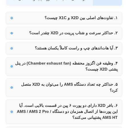
۱. تفاوت‌های اصلی بین X2D و X1C چیست؟
۲. حداکثر سرعت و شتاب پرینت در X2D چقدر است؟
۳. آیا هات‌اندهای چپ و راست کاملاً یکسان هستند؟
۴. وظیفه فن اگزوز محفظه (Chamber exhaust fan) در پنل
پشتی X2D چیست؟
۵. حداکثر چه تعداد دستگاه AMS را می‌توان به X2D متصل
کرد؟
۶. بافر X2D دارای دو پورت ۶ پین در قسمت بالایی است. آیا
این پورت‌ها از اتصال همزمان دو دستگاه AMS / AMS 2 Pro /
AMS HT پشتیبانی می‌کنند؟