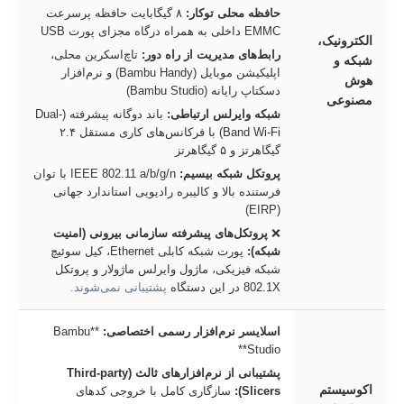
حافظه محلی توکار:
۸ گیگابایت حافظه پرسرعت
EMMC داخلی به همراه درگاه مجزای پورت USB
الکترونیک،
رابط‌های مدیریت از راه دور:
تاچ‌اسکرین محلی،
شبکه و
اپلیکیشن موبایل (Bambu Handy) و نرم‌افزار
هوش
دسکتاپ رایانه (Bambu Studio)
مصنوعی
شبکه وایرلس ارتباطی:
باند دوگانه پیشرفته (Dual-
Band Wi-Fi) با فرکانس‌های کاری مستقل ۲.۴
گیگاهرتز و ۵ گیگاهرتز
پروتکل شبکه بیسیم:
IEEE 802.11 a/b/g/n با توان
فرستنده بالا و کالیبره رادیویی استاندارد جهانی
(EIRP)
❌
پروتکل‌های پیشرفته سازمانی بیرونی (امنیت
شبکه):
پورت شبکه کابلی Ethernet، کیل سوئیچ
شبکه فیزیکی، ماژول وایرلس ماژولار و پروتکل
802.1X در این دستگاه
پشتیبانی نمی‌شوند.
اسلایسر نرم‌افزار رسمی اختصاصی:
**Bambu
Studio**
پشتیبانی از نرم‌افزارهای ثالث (Third-party
اکوسیستم
Slicers):
سازگاری کامل با خروجی کدهای