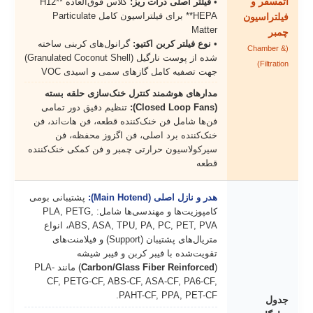
اتمسفر و
•
فیلتر اصلی ذرات ریز:
کلاس فوق‌العاده **H12
HEPA** برای فیلتراسیون کامل Particulate
فیلتراسیون
Matter
چمبر
•
نوع فیلتر کربن اکتیو:
گرانول‌های کربنی ساخته
(Chamber &
شده از پوست نارگیل (Granulated Coconut Shell)
Filtration)
جهت تصفیه کامل گازهای سمی و اسیدی VOC
مدارهای هوشمند کنترل خنک‌سازی حلقه بسته
(Closed Loop Fans):
تنظیم دقیق دور تمامی
فن‌ها شامل فن خنک‌کننده قطعه، فن هات‌اند، فن
خنک‌کننده برد اصلی، فن اگزوز محفظه، فن
سیرکولاسیون حرارتی چمبر و فن کمکی خنک‌کننده
قطعه
هدر و نازل اصلی (Main Hotend):
پشتیبانی بومی
کامپوزیت‌ها و مهندسی‌ها شامل: PLA, PETG,
ABS, ASA, TPU, PA, PC, PET, PVA، انواع
متریال‌های پشتیبان (Support) و فیلامنت‌های
تقویت‌شده با فیبر کربن و فیبر شیشه
(
Carbon/Glass Fiber Reinforced
) مانند PLA-
CF, PETG-CF, ABS-CF, ASA-CF, PA6-CF,
PAHT-CF, PPA, PET-CF.
جدول