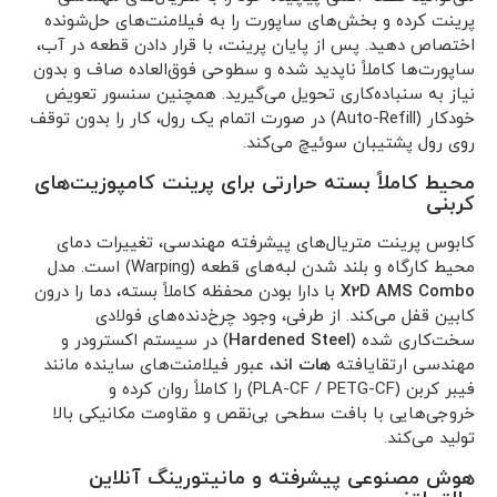
پرینت کرده و بخش‌های ساپورت را به فیلامنت‌های حل‌شونده
اختصاص دهید. پس از پایان پرینت، با قرار دادن قطعه در آب،
ساپورت‌ها کاملاً ناپدید شده و سطوحی فوق‌العاده صاف و بدون
نیاز به سنباده‌کاری تحویل می‌گیرید. همچنین سنسور تعویض
خودکار (Auto-Refill) در صورت اتمام یک رول، کار را بدون توقف
روی رول پشتیبان سوئیچ می‌کند.
محیط کاملاً بسته حرارتی برای پرینت کامپوزیت‌های
کربنی
کابوس پرینت متریال‌های پیشرفته مهندسی، تغییرات دمای
محیط کارگاه و بلند شدن لبه‌های قطعه (Warping) است. مدل
X2D AMS Combo
با دارا بودن محفظه کاملاً بسته، دما را درون
کابین قفل می‌کند. از طرفی، وجود چرخ‌دنده‌های فولادی
سخت‌کاری شده (
Hardened Steel
) در سیستم اکسترودر و
مهندسی ارتقایافته
هات اند
، عبور فیلامنت‌های ساینده مانند
فیبر کربن (PLA-CF / PETG-CF) را کاملاً روان کرده و
خروجی‌هایی با بافت سطحی بی‌نقص و مقاومت مکانیکی بالا
تولید می‌کند.
هوش مصنوعی پیشرفته و مانیتورینگ آنلاین