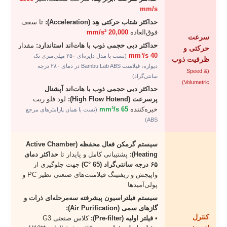
mm/s
حداکثر شتاب حرکتی هِد (Acceleration):
تا سقف
فوق‌العاده
20,000 mm/s²
سرعت
حداکثر دبی حجمی ذوب با هات‌اند استاندارد:
مقدار
حرکتی و
40 mm³/s
(تست با مدل دایره‌ای ۲۵۰ میلی‌متری تک
ظرفیت ذوب
دیواره، فیلامنت Bambu Lab ABS در دمای ۲۸۰ درجه
(Speed &
سانتی‌گراد)
Volumetric)
حداکثر دبی حجمی ذوب با هات‌اند آپشنال
پرسرعت (High Flow Hotend):
لود فلو ریت
خیره‌کننده
65 mm³/s
(تست با همان پارامترهای مرجع
ABS)
سیستم گرمکن فعال محفظه (Active Chamber
Heating):
پشتیبانی کامل و پایدار تا
حداکثر دمای
۶۵ درجه سانتی‌گراد (65 °C)
جهت جلوگیری از
واپیچش و ریفتینگ فیلامنت‌های صنعتی نظیر PC و
پولی‌آمیدها
سیستم فیلتراسیون پیشرفته سه‌مرحله‌ای ذرات و
گازهای سمی (Air Purification):
کنترل
•
فیلتر اولیه (Pre-filter):
کلاس صنعتی G3