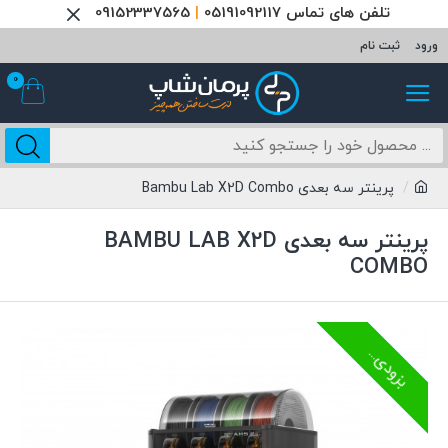
تلفن های تماس 05191092117
|
09152337565
ورود
ثبت نام
0
پرینتر سه بعدی Bambu Lab X2D Combo
پرینتر سه بعدی BAMBU LAB X2D
COMBO
ناموجود
بزودی...