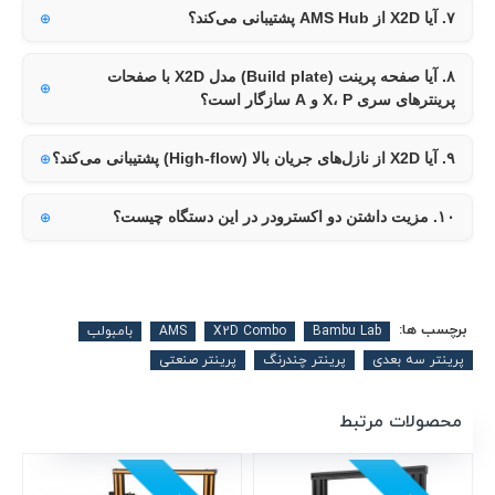
۷. آیا X2D از AMS Hub پشتیبانی می‌کند؟
۸. آیا صفحه پرینت (Build plate) مدل X2D با صفحات
پرینترهای سری X، P و A سازگار است؟
۹. آیا X2D از نازل‌های جریان بالا (High-flow) پشتیبانی می‌کند؟
۱۰. مزیت داشتن دو اکسترودر در این دستگاه چیست؟
برچسب ها:
Bambu Lab
X2D Combo
AMS
بامبولب
پرینتر سه بعدی
پرینتر چندرنگ
پرینتر صنعتی
محصولات مرتبط