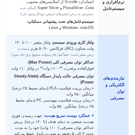
نرم‌افزاری و
استاندارد G-code از اسلایسرهای محبوب
PrusaSlicer ،Cura و Super Slicer
سیستم‌عامل
(امکان عدم
دسترسی به برخی آپشن‌های ادونس خودکار وجود دارد)
سیستم‌عامل‌های تحت پشتیبانی دسکتاپ:
Windows ،macOS و Linux
ولتاژ کاری ورودی سیستم:
ولتاژ متغیر ۱۰۰ تا ۱۲۰
ولت متناوب (AC)، فرکانس ۵۰/۶۰ هرتز
(بسته به
ریجن متغیر است؛ حتماً لیبل کنار سوکت سوئیچ برق چک شود)
حداکثر توان مصرفی کلی (Max Power):
فوق‌العاده پرقدرت **۱۱۰۰ وات** در ولتاژ ۱۱۰ ولت
توان مصرفی حالت پایدار دستگاه (Steady-State
نیازمندی‌های
Power):
الکتریکی و
• زمان پرینت فیلامنت PLA (دمای محیط ۲۵ درجه):
توان
میانگین ۲۵۰ وات
مصرفی
• زمان پرینت فیلامنت مهندسی PC (دمای محیط
۲۵ درجه): میانگین ۵۵۰ وات
⚡ عملکرد بوست سریع هیت‌بد:
جهت رسیدن فوری
هیت‌بد صنعتی به دمای هدف (تا ۱۲۰ درجه)، پرینتر
حداکثر توان مصرفی (۱۱۰۰ وات) خود را به مدت
حدود ۳ الی ۵ دقیقه به صورت پایدار حفظ می‌کند.