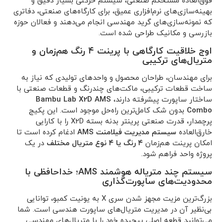
فوق‌العاده مستحکم صنعتی، سیستم حرکتی بسیار دقیق و
بهینه‌سازی‌های نرم‌افزاری عمیق، برای کارگاه‌های صنعتی، دفاتری
که نمونه‌سازی‌های گرید مهندسی انجام می‌دهند و فعالان حوزه
بازرسی و مکانیک طراحی شده است.
اوج خلاقیت کارگاهی با پرینت ۴ رنگ هم‌زمان و
متریال‌های ترکیبی
برای مهندسان، طراحان محصول و واحدهای تولیدی که نیاز به
ساخت قطعات ترکیبی، ماکت‌های چندرنگ و قطعات صنعتی با
ساختار ساپورت پیشرفته دارند،
Bambu Lab X2D AMS
Combo
بدون شک کامل‌ترین راه‌حل موجود است. این پکیج
پرچمدار، قدرت صنعتی پرینتر بدنه بسته X2D را با کارایی
خارق‌العاده
سیستم مدیریت فیلامنت AMS
ادغام کرده است تا
امکان پرینت هم‌زمان
۴ رنگ یا ۴ نوع متریال مختلف
در یک
پروژه واحد فراهم شود.
سیستم چند متریاله هوشمند AMS؛ خداحافظی با
محدودیت‌های ساپورت‌گذاری
بزرگ‌ترین مزیت مجهز شدن سری X به یونیت کمبو، توانایی
بی‌نظیر آن در مدیریت متریال‌های ساپورت هندسی است. شما
می‌توانید قطعه اصلی پیچیده خود را با متریال‌های مهندسی