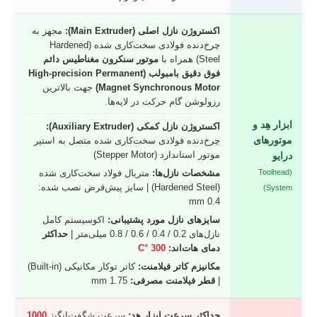
اکستروژن نازل اصلی (Main Extruder):
مجهز به
چرخ‌دنده فولادی سخت‌کاری شده (Hardened
Steel) همراه با
موتور سنکرون مغناطیس دائم
فوق دقیق بامبولب (High-precision Permanent
Magnet Synchronous Motor)
جهت بالاترین
رزولوشن گام حرکت در لایه‌ها.
ابزار هِد و
اکستروژن نازل کمکی (Auxiliary Extruder):
موتورهای
چرخ‌دنده فولادی سخت‌کاری شده متصل به استپر
موتور استاندارد (Stepper Motor)
درایو
(Toolhead
مشخصات نازل‌ها:
متریال فولاد سخت‌کاری شده
(Hardened Steel) | سایز پیش‌فرض نصب شده:
System)
0.4 mm
سایزهای نازل مورد پشتیبانی:
اکوسیستم کامل
نازل‌های 0.2 / 0.4 / 0.6 / 0.8 میلی‌متر |
حداکثر
دمای هات‌اند:
300 °C
مکانیزم کاتر فیلامنت:
کاتر توکار مکانیکی (Built-in)
|
قطر فیلامنت مصرفی:
1.75 mm
حداکثر سرعت ابزار هِد:
سرعت شگفت‌انگیز
1000