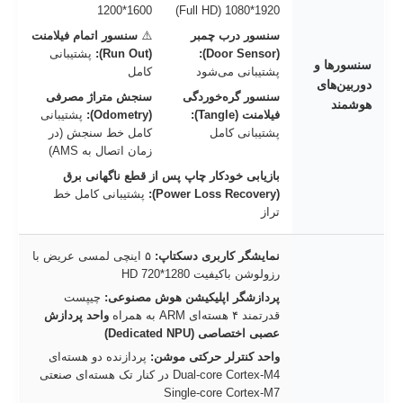
1600*1200
1920*1080 (Full HD)
سنسور درب چمبر
⚠️
سنسور اتمام فیلامنت
(Door Sensor):
(Run Out):
پشتیبانی
سنسورها و
پشتیبانی می‌شود
کامل
دوربین‌های
سنسور گره‌خوردگی
سنجش متراژ مصرفی
هوشمند
فیلامنت (Tangle):
(Odometry):
پشتیبانی
پشتیبانی کامل
کامل خط سنجش (در
زمان اتصال به AMS)
بازیابی خودکار چاپ پس از قطع ناگهانی برق
(Power Loss Recovery):
پشتیبانی کامل خط
تراز
نمایشگر کاربری دسکتاپ:
۵ اینچی لمسی عریض با
رزولوشن باکیفیت 1280*720 HD
پردازشگر اپلیکیشن هوش مصنوعی:
چیپست
قدرتمند ۴ هسته‌ای ARM به همراه
واحد پردازش
عصبی اختصاصی (Dedicated NPU)
واحد کنترلر حرکتی موشن:
پردازنده دو هسته‌ای
Dual-core Cortex-M4 در کنار تک هسته‌ای صنعتی
Single-core Cortex-M7