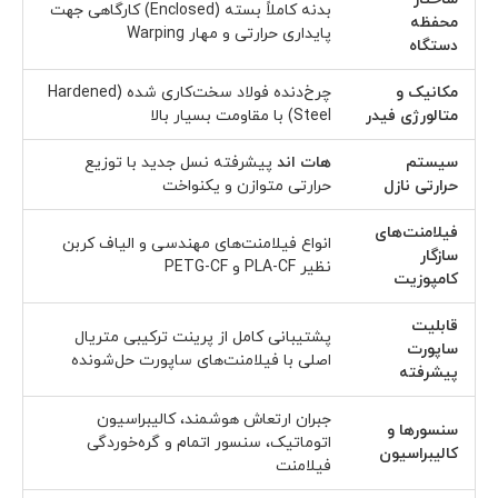
بدنه کاملاً بسته (Enclosed) کارگاهی جهت
محفظه
پایداری حرارتی و مهار Warping
دستگاه
مکانیک و
چرخ‌دنده فولاد سخت‌کاری شده (Hardened
متالورژی فیدر
Steel) با مقاومت بسیار بالا
سیستم
هات اند
پیشرفته نسل جدید با توزیع
حرارتی نازل
حرارتی متوازن و یکنواخت
فیلامنت‌های
انواع فیلامنت‌های مهندسی و الیاف کربن
سازگار
نظیر PLA-CF و PETG-CF
کامپوزیت
قابلیت
پشتیبانی کامل از پرینت ترکیبی متریال
ساپورت
اصلی با فیلامنت‌های ساپورت حل‌شونده
پیشرفته
جبران ارتعاش هوشمند، کالیبراسیون
سنسورها و
اتوماتیک، سنسور اتمام و گره‌خوردگی
کالیبراسیون
فیلامنت