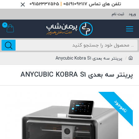
تلفن های تماس 05191092117
|
09152337565
ورود
ثبت نام
0
پرینتر سه بعدی Anycubic Kobra S1
پرینتر سه بعدی ANYCUBIC KOBRA S1
ناموجود