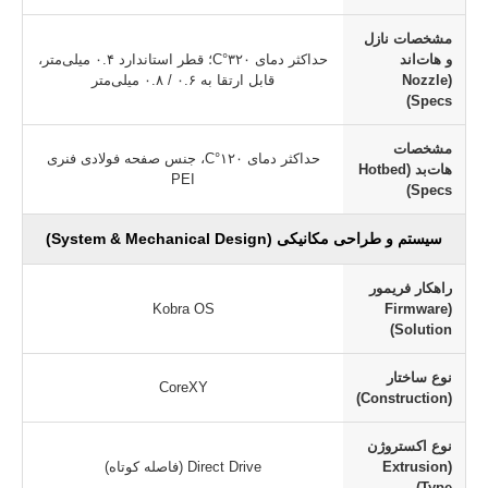
مشخصات نازل
و هات‌اند
حداکثر دمای ۳۲۰°C؛ قطر استاندارد ۰.۴ میلی‌متر،
(Nozzle
قابل ارتقا به ۰.۶ / ۰.۸ میلی‌متر
Specs)
مشخصات
حداکثر دمای ۱۲۰°C، جنس صفحه فولادی فنری
هات‌بد (Hotbed
PEI
Specs)
سیستم و طراحی مکانیکی (System & Mechanical Design)
راهکار فریمور
Kobra OS
(Firmware
Solution)
نوع ساختار
CoreXY
(Construction)
نوع اکستروژن
(Extrusion
Direct Drive (فاصله کوتاه)
Type)