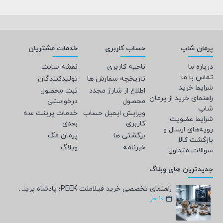
پرمان شاپ
حساب کاربری
خدمات مشتریان
درباره ما
ناحیه کاربری
نقشه سایت
تماس با ما
تاریخچه سفارش ها
تولیدکنندگان
شرایط خرید
اطلاع از شارژ مجدد
ثبت محصول
راهنمای خرید از پرمان
محصول
درخواستی
شاپ
ویرایش ایمیل حساب
خدمات پرینت سه
شرایط عضویت
کاربری
بعدی
رویه‌های ارسال و
برگشتی ها
پرمان مگ
بازگشت کالا
خبرنامه
وبلاگ
سوالات متداول
جدیدترین های وبلاگ
راهنمای تخصصی خرید فیلامنت PEEK؛ پادشاه پرینت سه‌بعدی صنعتی و پزشکی + مشخصات فنی
10
خر