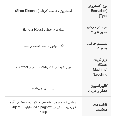
نوع اکسترودر
(Extrusion
اکستروژن فاصله کوتاه (Short Distance)
Type)
سیستم حرکتی
میله‌های خطی (Linear Rods)
محور X و Y
سیستم حرکتی
تک موتور با سه قطب راهنما
محور Z
تراز کردن
دستگاه
تراز خودکار LeviQ 3.0، تنظیم Z-Offset
(Machine
Leveling)
کالیبراسیون
پشتیبانی می‌شود
فشار و جریان
بازیابی قطع برق، تشخیص فیلامنت، تشخیص گره
قابلیت‌های
خوردن، تشخیص AI Spaghetti، قابلیت Object-
هوشمند
Skip