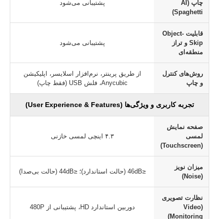
چاپ (AI
پشتیبانی می‌شود
Spaghetti)
قابلیت Object-
Skip و تراز
پشتیبانی می‌شود
منطقه‌ای
روش‌های کنترل
از طریق پرینتر، نرم‌افزار اسلایسر، اپلیکیشن
و چاپ
Anycubic، فلش USB (فقط چاپ)
تجربه کاربری و ویژگی‌ها (User Experience & Features)
صفحه نمایش
لمسی
۴.۳ اینچی لمسی خازنی
(Touchscreen)
میزان نویز
≤46dB (حالت استاندارد)؛ ≤44dB (حالت بی‌صدا)
(Noise)
نظارت تصویری
(Video
دوربین استاندارد HD، پشتیبانی از 480P
Monitoring)