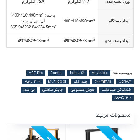
وزن بسته‌بندی
۲۰.۲ کیلوگرم
۲۵.۹ کیلوگرم
پرینتر:
400*410*490mm³
؛
ابعاد دستگاه
400*410*490mm³
ای‌سی‌ای پرو:
365.94*282.84*234.5mm³
ابعاد بسته‌بندی
490*484*573mm³
490*484*593mm³
برچسب ها:
ACE Pro
Combo
Kobra S1
Anycubic
CoreXY
۶۰۰mm/s
چند رنگ
Multi-color
۳۲۰ درجه
خشک‌کن فیلامنت
هوش مصنوعی
چاپگر صنعتی
بی صدا
LeviQ 3.0.
محصولات مرتبط