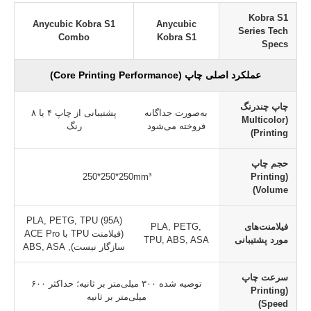
Kobra S1
Anycubic Kobra S1
Anycubic
Series Tech
Combo
Kobra S1
Specs
عملکرد اصلی چاپ (Core Printing Performance)
چاپ چندرنگ
به‌صورت جداگانه
پشتیبانی از چاپ ۴ یا ۸
(Multicolor
فروخته می‌شود
رنگ
Printing)
حجم چاپ
250*250*250mm³
(Printing
Volume)
PLA, PETG, TPU (95A)
فیلامنت‌های
PLA, PETG,
(فیلامنت TPU با ACE Pro
مورد پشتیبانی
TPU, ABS, ASA
سازگار نیست), ABS, ASA
سرعت چاپ
توصیه شده ۳۰۰ میلی‌متر بر ثانیه؛ حداکثر ۶۰۰
(Printing
میلی‌متر بر ثانیه
Speed)