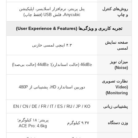
روش‌های کنترل
پنل پرینتر، نرم‌افزار اسلایسر، اپلیکیشن
و چاپ
Anycubic، فلش USB (فقط چاپ)
تجربه کاربری و ویژگی‌ها (User Experience & Features)
صفحه نمایش
۴.۳ اینچی لمسی خازنی
لمسی
میزان نویز
≤46dB (حالت استاندارد)؛ ≤44dB (حالت بی‌صدا)
(Noise)
نظارت تصویری
(Video
دوربین استاندارد HD، پشتیبانی از 480P
Monitoring)
پشتیبانی زبانی
EN / CN / DE / FR / IT / ES / RU / JP / KO
پرینتر: ۱۸ کیلوگرم؛
وزن دستگاه
۹.۳۷ کیلوگرم
ACE Pro: 4.6kg