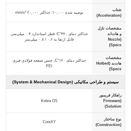
شتاب
توصیه شده ۱۰,۰۰۰؛ حداکثر ۲۰,۰۰۰
mm/s²
(Acceleration)
مشخصات نازل
و هات‌اند
حداکثر دمای ۳۲۰°C؛ قطر استاندارد ۰.۴ میلی‌متر،
(Nozzle
قابل ارتقا به ۰.۶ / ۰.۸ میلی‌متر
Specs)
مشخصات
حداکثر دمای ۱۲۰°C، جنس صفحه فولادی فنری
هات‌بد (Hotbed
PEI
Specs)
سیستم و طراحی مکانیکی (System & Mechanical Design)
راهکار فریمور
Kobra OS
(Firmware
Solution)
نوع ساختار
CoreXY
(Construction)