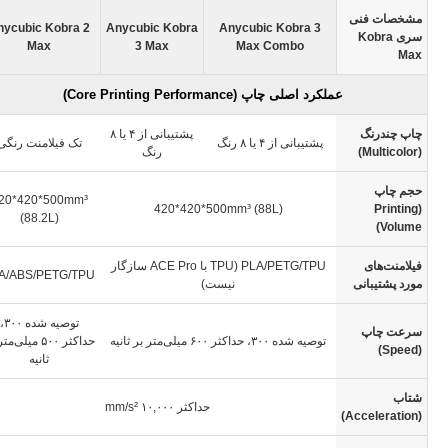
مشخصات فنی
nycubic Kobra 2
Anycubic Kobra
Anycubic Kobra 3
سری Kobra
Max
3 Max
Max Combo
Max
عملکرد اصلی چاپ (Core Printing Performance)
چاپ چندرنگ
پشتیبانی از ۴ یا ۸
پشتیبانی از ۴ یا ۸ رنگ
تک فیلامنت رنگی
(Multicolor)
رنگ
حجم چاپ
20*420*500mm³
420*420*500mm³ (88L)
(Printing
(88.2L)
Volume)
فیلامنت‌های
PLA/PETG/TPU (TPU با ACE Pro سازگار
A/ABS/PETG/TPU
مورد پشتیبانی
نیست)
توصیه شده ۳۰۰
سرعت چاپ
توصیه شده ۳۰۰، حداکثر ۶۰۰ میلی‌متر بر ثانیه
حداکثر ۵۰۰ میلی‌
(Speed)
ثانیه
شتاب
حداکثر ۱۰,۰۰۰
mm/s²
(Acceleration)