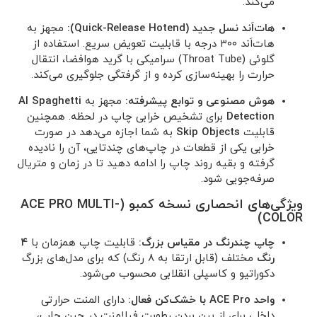
می‌کند.
هات‌اَند نسل جدید (Quick-Release Hotend):
مجهز به
هات‌اَند ۳۰۰ درجه با قابلیت تعویض سریع. استفاده از
گلوئی (Throat Tube) سرامیکی با گرید هوافضا، انتقال
حرارت را بهینه‌سازی کرده و از گرفتگی جلوگیری می‌کند.
هوش مصنوعی و توابع پیشرفته:
مجهز به
AI Spaghetti
Detection
برای تشخیص خرابی چاپ در لحظه. همچنین
قابلیت
Skip Objects
به شما اجازه می‌دهد در صورت
خرابی یکی از قطعات در چاپ‌های چندتایی، آن را نادیده
گرفته و بقیه روند چاپ را ادامه دهید تا در زمان و متریال
صرفه‌جویی شود.
ویژگی‌های انحصاری نسخه کمبو (ACE PRO MULTI-
COLOR)
چاپ چندرنگ در مقیاس بزرگ:
قابلیت چاپ همزمان با
۴
رنگ
مختلف (قابل ارتقا به ۸ رنگ) که برای مدل‌های بزرگ
دکوراتیو و کاسپلی انقلابی محسوب می‌شود.
واحد ACE Pro با خشک‌کن فعال:
دارای المنت حرارتی
داخلی برای از بین بردن رطوبت فیلامنت در حین چاپ،