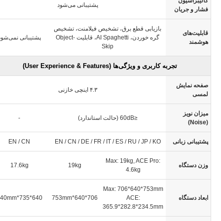
کالیبراسیون
پشتیبانی می‌شود
فشار و جریان
بازیابی قطع برق، تشخیص فیلامنت، تشخیص
قابلیت‌های
گره خوردن، AI Spaghetti، قابلیت Object-
پشتیبانی نمی‌شود
هوشمند
Skip
تجربه کاربری و ویژگی‌ها (User Experience & Features)
صفحه نمایش
۴.۳ اینچی خازنی
لمسی
میزان نویز
≤60dB (حالت استاندارد)
-
(Noise)
پشتیبانی زبانی
EN / CN / DE / FR / IT / ES / RU / JP / KO
EN / CN
Max: 19kg, ACE Pro:
وزن دستگاه
19kg
17.6kg
4.6kg
Max: 706*640*753mm
ابعاد دستگاه
ACE:
706*640*753mm
640*735*740mm
365.9*282.8*234.5mm