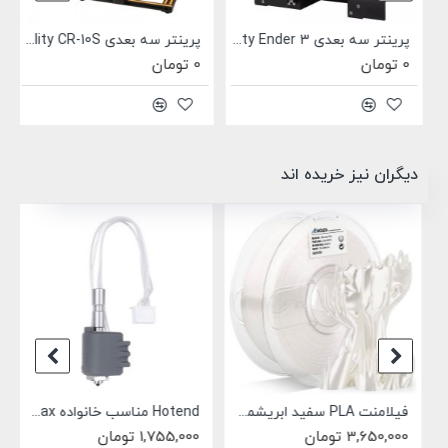
Creali
پرینتر سه بعدی Creality Ender 3
پرینتر سه بعدی Creality CR-10S
0 تومان
0 تومان
دیگران نیز خریده اند
فیلامنت PLA سفید ابریشمی AMOLEN
Hotend مناسب خانواده Anycubic kobra 3 Max
3,650,000 تومان
1,755,000 تومان