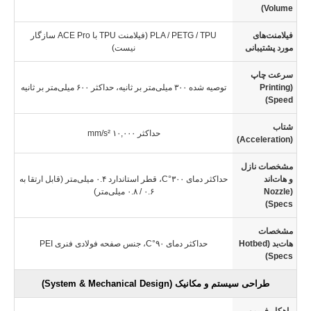
Volume)
فیلامنت‌های
PLA / PETG / TPU (فیلامنت TPU با ACE Pro سازگار
مورد پشتیبانی
نیست)
سرعت چاپ
(Printing
توصیه شده ۳۰۰ میلی‌متر بر ثانیه، حداکثر ۶۰۰ میلی‌متر بر ثانیه
Speed)
شتاب
حداکثر ۱۰,۰۰۰
mm/s²
(Acceleration)
مشخصات نازل
و هات‌اند
حداکثر دمای ۳۰۰°C، قطر استاندارد ۰.۴ میلی‌متر (قابل ارتقا به
(Nozzle
۰.۶ / ۰.۸ میلی‌متر)
Specs)
مشخصات
هات‌بد (Hotbed
حداکثر دمای ۹۰°C، جنس صفحه فولادی فنری PEI
Specs)
طراحی سیستم و مکانیک (System & Mechanical Design)
راهکار فریمور