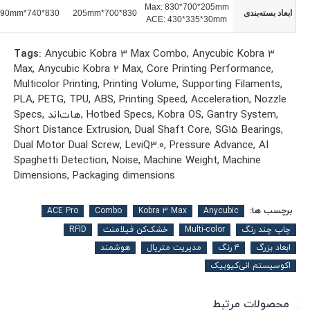
Max: 830*700*205mm
ابعاد بسته‌بندی
830*700*205mm
830*740*190mm
ACE: 430*335*30mm
Tags:
Anycubic Kobra 3 Max Combo, Anycubic Kobra 3
Max, Anycubic Kobra 2 Max, Core Printing Performance,
Multicolor Printing, Printing Volume, Supporting Filaments,
PLA, PETG, TPU, ABS, Printing Speed, Acceleration, Nozzle
Specs, هات‌اند, Hotbed Specs, Kobra OS, Gantry System,
Short Distance Extrusion, Dual Shaft Core, SG15 Bearings,
Dual Motor Dual Screw, LeviQ3.0, Pressure Advance, AI
Spaghetti Detection, Noise, Machine Weight, Machine
Dimensions, Packaging dimensions
برچسب ها:
ACE Pro
Combo
Kobra 3 Max
Anycubic
چاپ چند رنگ
Multi-color
خشک‌کن فیلامنت
RFID
ابعاد بزرگ
۴ رنگ
مدیریت متریال
هوشمند
اکوسیستم انی‌کیوبیک
محصولات مرتبط