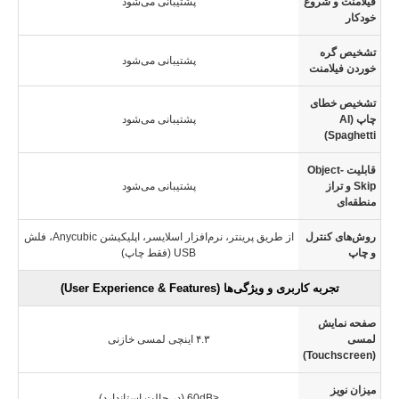
فیلامنت و شروع
پشتیبانی می‌شود
خودکار
تشخیص گره
پشتیبانی می‌شود
خوردن فیلامنت
تشخیص خطای
چاپ (AI
پشتیبانی می‌شود
Spaghetti)
قابلیت Object-
Skip و تراز
پشتیبانی می‌شود
منطقه‌ای
روش‌های کنترل
از طریق پرینتر، نرم‌افزار اسلایسر، اپلیکیشن Anycubic، فلش
و چاپ
USB (فقط چاپ)
تجربه کاربری و ویژگی‌ها (User Experience & Features)
صفحه نمایش
لمسی
۴.۳ اینچی لمسی خازنی
(Touchscreen)
میزان نویز
≤60dB (در حالت استاندارد)