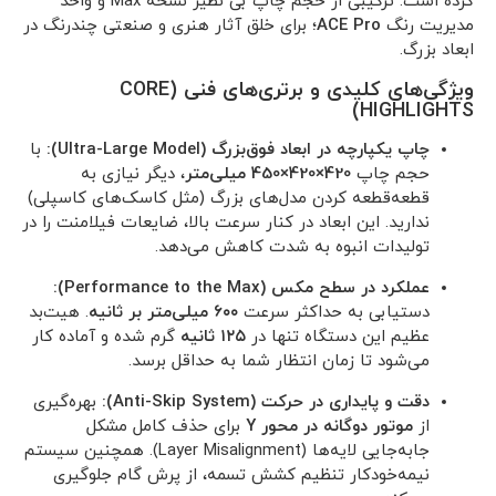
کرده است. ترکیبی از حجم چاپ بی نظیر نسخه Max و واحد
مدیریت رنگ
ACE Pro
؛ برای خلق آثار هنری و صنعتی چندرنگ در
ابعاد بزرگ.
ویژگی‌های کلیدی و برتری‌های فنی (CORE
HIGHLIGHTS)
چاپ یکپارچه در ابعاد فوق‌بزرگ (Ultra-Large Model):
با
حجم چاپ
420×420×450 میلی‌متر
، دیگر نیازی به
قطعه‌قطعه کردن مدل‌های بزرگ (مثل کاسک‌های کاسپلی)
ندارید. این ابعاد در کنار سرعت بالا، ضایعات فیلامنت را در
تولیدات انبوه به شدت کاهش می‌دهد.
عملکرد در سطح مکس (Performance to the Max):
دستیابی به حداکثر سرعت
۶۰۰ میلی‌متر بر ثانیه
. هیت‌بد
عظیم این دستگاه تنها در
۱۲۵ ثانیه
گرم شده و آماده کار
می‌شود تا زمان انتظار شما به حداقل برسد.
دقت و پایداری در حرکت (Anti-Skip System):
بهره‌گیری
از
موتور دوگانه در محور Y
برای حذف کامل مشکل
جابه‌جایی لایه‌ها (Layer Misalignment). همچنین سیستم
نیمه‌خودکار تنظیم کشش تسمه، از پرش گام جلوگیری