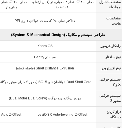
مشخصات نازل
دمای ۳۰۰°C، قطر ۰.۴ میلی‌متر (قابل ارتقا به
د
و هات‌اند
۰.۶ / ۰.۸)
میلی‌متر
مشخصات
حداکثر دمای ۹۰°C، صفحه فولادی فنری PEI
هات‌بد
طراحی سیستم و مکانیک (System & Mechanical Design)
راهکار فریمور
Kobra OS
نوع ساختار
سیستم Gantry
نوع اکسترودر
Short Distance Extrusion (فاصله کوتاه)
سیستم حرکتی
Dual Shaft Core + یاتاقان‌های SG15 (محور Y دارای موتور دوگانه)
X و Y
سیستم حرکتی
موتور دوگانه، پیچ دوگانه (Dual Motor Dual Screw)
محور Z
تراز کردن
Auto Z-Offset
LeviQ 3.0 Auto-leveling, Z-Offset
دستگاه