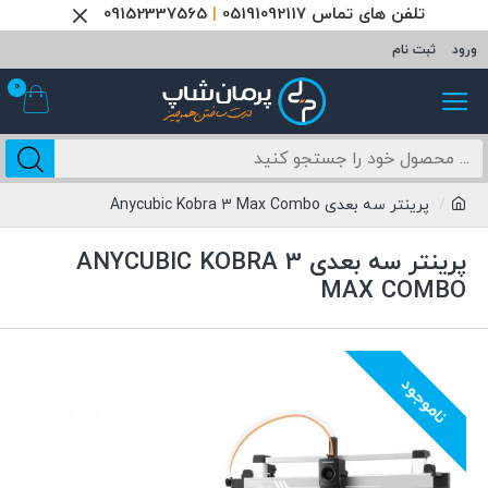
تلفن های تماس 05191092117
|
09152337565
ورود
ثبت نام
0
پرینتر سه بعدی Anycubic Kobra 3 Max Combo
پرینتر سه بعدی ANYCUBIC KOBRA 3
MAX COMBO
ناموجود