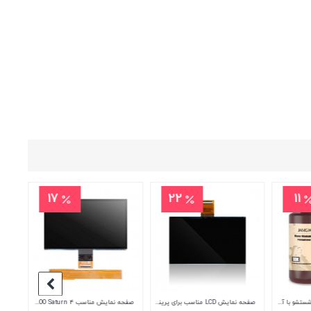
11
11
9
اکسترودر دایرکت LDO Orbiter Extruder V2.5
رزین استاندارد 10K قابل شستشو با آب رنگ قهوه ای روشن جمقه JamgHe 10K water washable Resin WS-09k
رزین استاندارد 10K قابل شستشو با آب رنگ پوست جمقه JamgHe 10K water washable Resin WS-19k