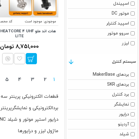
اسپیندل
موتور DC
Longer
موجودی:
موجود است
کد محصو
اسپید کنترلر
هات اند ملو CORE 4 UHF
سروو موتور
MAKER BASE
LITE
لیزر
8,751,000 تومان
Mellow
سیستم کنترل
MOONS
بردهای MakerBase
5
4
3
2
1
بردهای SKR
Ortur
برد کنترل
قطعات الکترونیکی پرینتر سه 
Phaetus
نمایشگر
بردالکترونیکی و نمایشگرپرینت
درایور
درایور استپر موتور و شیلد CNC
Phrozen
آردینو
ماژول لیزر و درایورها
شیلد
QiDi