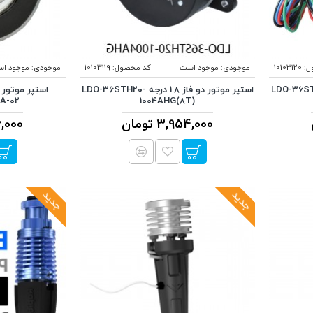
ل:
10103120
موجودی:
موجود است
کد محصول:
10103119
موجودی:
موجود ا
 فاز 1.8 درجه LDO-36STH20-
استپر موتور دو فاز 1.8 درجه LDO-36STH20-
A-02
1004AHG(8T)
3,954,000 تومان
636,000
جدید
جدید