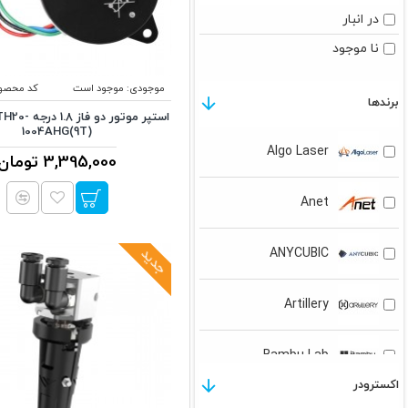
در انبار
نا موجود
موجودی:
موجود است
کد محصو
برندها
استپر موتور دو
1004AHG(9T)
Algo Laser
3,395,000 تومان
Anet
جدید
ANYCUBIC
Artillery
Bambu Lab
اکسترودر
BIGTREETECH BIQU