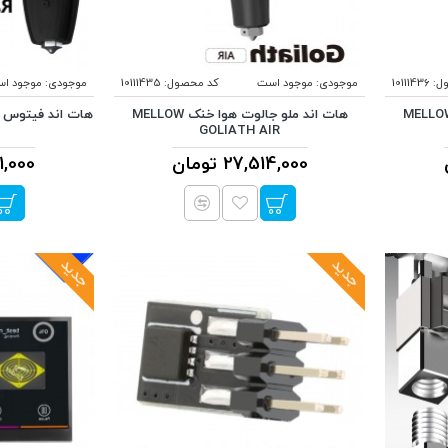
ل:
10111436
موجودی:
موجود است
کد محصول:
10111435
موجودی:
موجود ا
اند ملو جالوت آب خنک MELLOW
هات اند ملو جالوت هوا خنک MELLOW
GOLIATH AIR
27,514,000 تومان
631,000
جدید
جدید