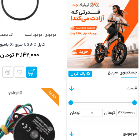
موجودی:
موجود است
کد محصو
کابل USB-C سری X1 بامبولب
3,142,000 تومان
جستجوی سریع
پاک کردن
قیمت
جدید
تومان
تومان
موجودی