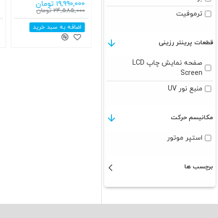
24,750,000 تومان
19,990,000 تومان
29,785,000 تومان
22,848,000 تومان
ترموفیت
 خرید
اضافه به سبد خرید
اضافه به سبد خرید
قطعات پرینتر رزینی
صفحه نمایش چاپ LCD
Screen
منبع نور UV
مکانیسم حرکت
استپر موتور
برچسب ها