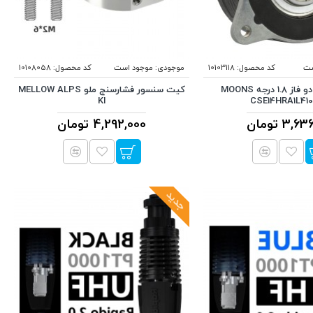
ست
کد محصول:
10103118
موجودی:
موجود است
کد محصول:
10108058
استپر موتور دو فاز 1.8 درجه MOONS
کیت سنسور فشارسنج ملو MELLOW ALPS
KI
CSE14HRA1L410
3, تومان
4,292,000 تومان
جدید