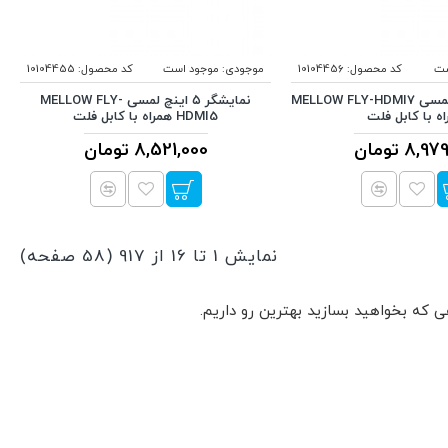
ست
کد محصول:
10104456
موجودی:
موجود است
کد محصول:
10104455
نمایشگر 7 اینچ لمسی MELLOW FLY-HDMI7
نمایشگر ۵ اینچ لمسی MELLOW FLY-
ه با کابل فلت
HDMI5 همراه با کابل فلت
8, تومان
8,521,000 تومان
نمایش 1 تا 16 از 917 (58 صفحه)
ی که بخواهید بسازید بهترین رو داریم.