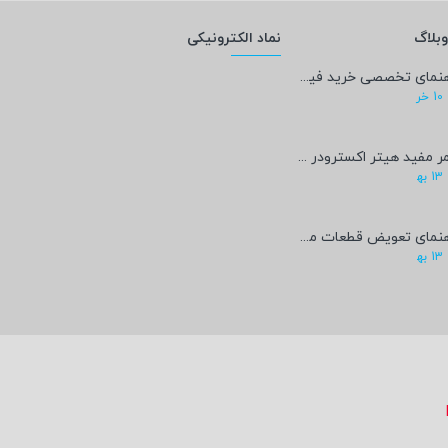
بلاگ
نماد الکترونیکی
راهنمای تخصصی خرید فیلامنت PEEK؛ پادشاه پرینت سه‌بعدی صنعتی و پزشکی + مشخصات فنی
10
خر
عمر مفید هیتر اکسترودر پرینتر سه‌بعدی چقدر است؟
13
به‍
راهنمای تعویض قطعات مصرفی پرینتر سه‌بعدی
13
به‍