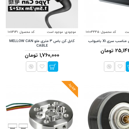
ست
کد محصول:
10104445
موجودی:
موجود است
کد محصول:
10114141
ب سری X1 بامبولب
کابل کن باس ۳ متری ملو MELLOW CAN
CABLE
25, تومان
1,760,000 تومان
جدید