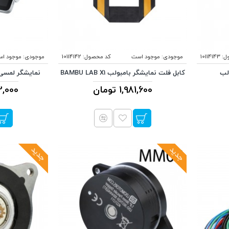
ل:
10114143
موجودی:
موجود است
کد محصول:
10114142
موجودی:
موجود ا
کابل فلت نمایشگر بامبولب BAMBU LAB X1
نمایشگر لمسی مناس
1,981,600 تومان
142,000
جدید
جدید