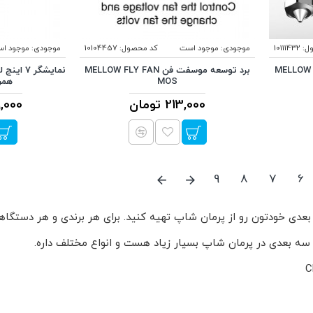
ل:
10111432
موجودی:
موجود است
کد محصول:
10104457
موجودی:
موجود ا
MELLOW HEAT
برد توسعه موسفت فن MELLOW FLY FAN
MOS
همرا
213,000 تومان
979,000
9
8
7
6
بعدی خودتون رو از پرمان شاپ تهیه کنید. برای هر برندی و هر دستگاه
ر سه بعدی در پرمان شاپ بسیار زیاد هست و انواع مختلف داره.