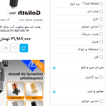
Tool Head - برد ابزار
هات اند
ChiTu Systems
نازل
موجودی:
موجود است
کد محصو
Creality
استپر موتور
هات 
GOLIATH WATER V2
هیت سینک
31,987,000 تومان
CreatBot
هیتر
محفظه و بلوک
E3D
فن
جدید
پیچ سوراخدار
ELEGOO
سی ان سی و ابزار
رابط پنوماتیک
برد کنترل
FLASHFORGE
موتور و لیزر
KaiHong Motor
استپر موتور
LDO MOTORS