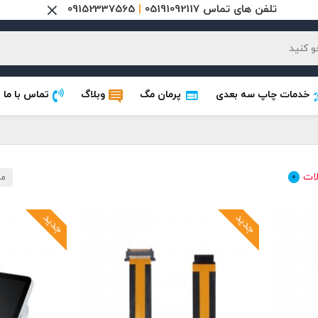
تلفن های تماس 05191092117
|
09152337565
خدمات چاپ سه بعدی
پرمان مگ
وبلاگ
تماس با ما
ات
0
مر
جدید
جدید