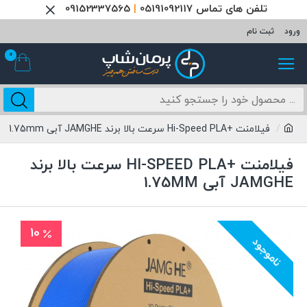
تلفن های تماس 05191092117
|
09152337565
ورود
ثبت نام
0
فیلامنت +Hi-Speed PLA سرعت بالا برند JAMGHE آبی 1.75mm
فیلامنت +HI-SPEED PLA سرعت بالا برند
JAMGHE آبی 1.75MM
10
ناموجود