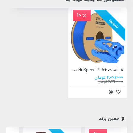
10
ناموجود
فیلامنت +Hi-Speed PLA سرعت بالا برند JAMGHE آبی 1.75mm
2,061,000 تومان
2,290,000 تومان
از همین برند