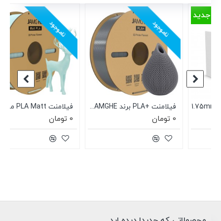
ناموجود
ناموجود
فیلامنت +PLA برند JAMGHE نقره ای 1.75mm
فیلامنت PLA Matt مات برند JAMGHE آبی روشن 1.75mm
0 تومان
0 تومان
محصولاتی که جدیدا دیده اید