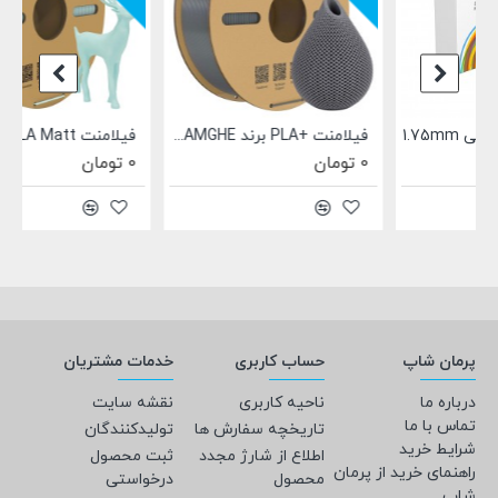
فیلامنت +PLA برند JAMGHE نقره ای 1.75mm
فیلامنت PLA Matt مات برند JAMGHE آبی روشن 1.75mm
0 تومان
0 تومان
پرمان شاپ
حساب کاربری
خدمات مشتریان
درباره ما
ناحیه کاربری
نقشه سایت
تماس با ما
تاریخچه سفارش ها
تولیدکنندگان
شرایط خرید
اطلاع از شارژ مجدد
ثبت محصول
راهنمای خرید از پرمان
محصول
درخواستی
شاپ