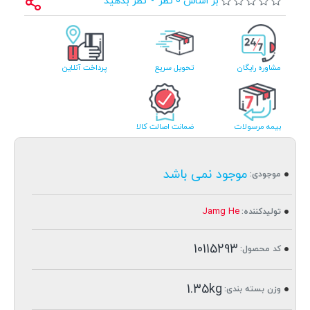
بر اساس 0 نظر
-
نظر بدهید
مشاوره رایگان
تحویل سریع
پرداخت آنلاین
بیمه مرسولات
ضمانت اصالت کالا
موجود نمی باشد
موجودی:
Jamg He
تولیدکننده:
10115293
کد محصول:
1.35kg
وزن بسته بندی: