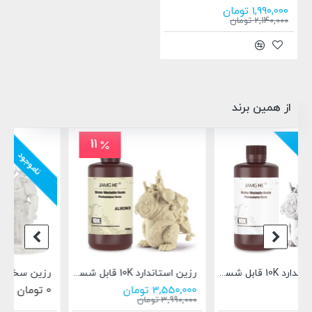
1,990,000 تومان
2,140,000 تومان
از همین برند
ناموجود
ناموجود
زین استاندارد 10K قابل شستشو با آب رنگ قهوه ای روشن جمقه JamgHe 10K water washable Resin WS-09k
رزین سخت ABS رنگ سفید جمقه JamgHe ABS Like Resin ABS-20DP
رزین ارتودنسی دندان قابل شستشو با آب جمقه JamgHe Water washable Orthodontic Model WTOM-19D
0 تومان
0 تومان