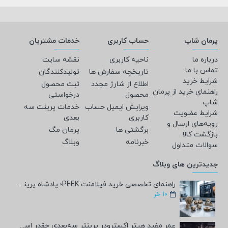
پرمان شاپ
حساب کاربری
خدمات مشتریان
درباره ما
ناحیه کاربری
نقشه سایت
تماس با ما
تاریخچه سفارش ها
تولیدکنندگان
شرایط خرید
اطلاع از شارژ مجدد
ثبت محصول
راهنمای خرید از پرمان
محصول
درخواستی
شاپ
ویرایش ایمیل حساب
خدمات پرینت سه
شرایط عضویت
کاربری
بعدی
رویه‌های ارسال و
برگشتی ها
پرمان مگ
بازگشت کالا
خبرنامه
وبلاگ
سوالات متداول
جدیدترین های وبلاگ
راهنمای تخصصی خرید فیلامنت PEEK؛ پادشاه پرینت سه‌بعدی صنعتی و پزشکی + مشخصات فنی
10
خر
عمر مفید هیتر اکسترودر پرینتر سه‌بعدی چقدر است؟