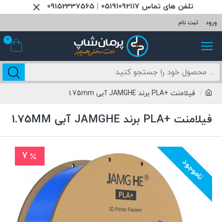
تلفن های تماس 05191092117
|
09152337565
ورود
ثبت نام
0
فیلامنت +PLA برند JAMGHE آبی 1.75mm
فیلامنت +PLA برند JAMGHE آبی 1.75MM
7
ناموجود