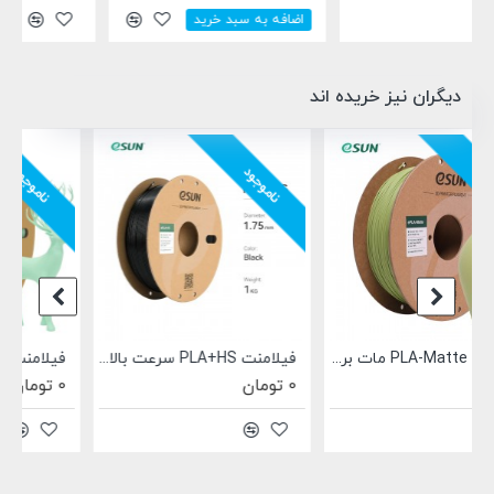
دیگران نیز خریده اند
ناموجود
ناموجود
فیلامنت PLA+HS سرعت بالا برند eSUN سیاه 1.75mm
فیلامنت PLA Matt مات برند JAMGHE سبز روشن 1.75mm
فیلامنت +Hi-Speed PLA سرعت بالا برند JAMGHE سیاه 1.75mm
0 تومان
0 تومان