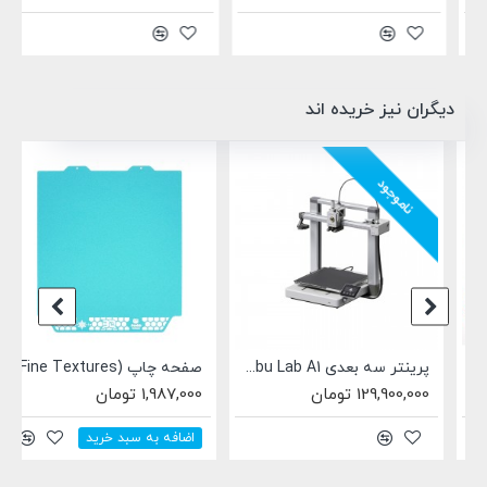
دیگران نیز خریده اند
ناموجود
پرینتر سه بعدی Bambu Lab A1
صفحه چاپ BIQU Panda Glacier (Fine Textures) مناسب A1 mini بامبولب
129,900,000 تومان
1,987,000 تومان
اضافه به سبد خرید