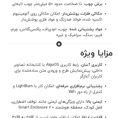
برش چوب:
تا ضخامت حدود 50 میلی‌متر چوب لایه‌ای
حکاکی فلزات پوشش‌دار:
امکان حکاکی روی آلومینیوم
اکسید شده، فولاد ضدزنگ و مواد فلزی پوشش‌دار
مواد پشتیبانی شده:
چوب، ام‌دی‌اف، پلکسی‌گلاس، چرم،
فیبر، سنگ، سرامیک و غیره
مزایا ویژه
کاربری آسان:
رابط کاربری AlgoOS با کتابخانه تصاویر
داخلی، پیش‌نمایش طرح و ورودی متن ساده‌شده برای
کاربران آغازگر
پشتیبانی نرم‌افزاری حرفه‌ای:
امکان کار با LightBurn و
کنترل از راه دور WiFi
ایمنی بالا:
دارای ویژگی‌های ایمنی مانند توقف اضطراری،
قفل کودک، محفظه هوشمند Smart Enclosure 2.0
قابلیت ارتقا:
امکان ارتقای واحد لیزری از 20W به 40W