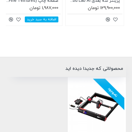
پرینتر سه بعدی Bambu Lab A1
صفحه چاپ BIQU Panda Glacier (Fine Textures) مناسب A1 mini بامبولب
129,900,000 تومان
1,987,000 تومان
اضافه به سبد خرید
محصولاتی که جدیدا دیده اید
ناموجود