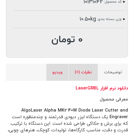
10131042
کد محصول:
10.50kg
وزن بسته بندی:
0 تومان
توضیحات
نظرات (0)
ویدیو
دانلود نرم افزار LaserGRBL
معرفی محصول
AlgoLaser Alpha MK2 40W Diode Laser Cutter and
Engraver
یک دستگاه لیزر دیودی قدرتمند و چندمنظوره است
که برای برش و حکاکی طراحی شده است. این دستگاه با ترکیب
قدرت و دقت، مناسب کارگاه‌ها، تولیدات کوچک، هنرهای چوبی،