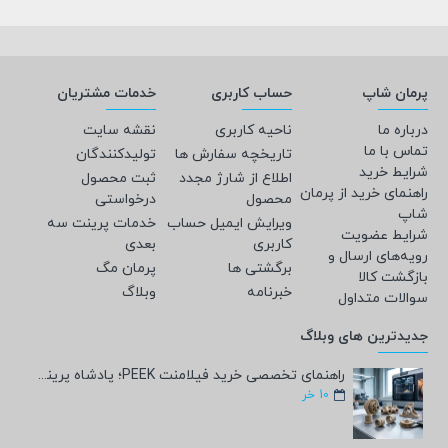
پرمان شاپ
حساب کاربری
خدمات مشتریان
درباره ما
ناحیه کاربری
نقشه سایت
تماس با ما
تاریخچه سفارش ها
تولیدکنندگان
شرایط خرید
اطلاع از شارژ مجدد
ثبت محصول
راهنمای خرید از پرمان
محصول
درخواستی
شاپ
ویرایش ایمیل حساب
خدمات پرینت سه
شرایط عضویت
کاربری
بعدی
رویه‌های ارسال و
برگشتی ها
پرمان مگ
بازگشت کالا
خبرنامه
وبلاگ
سوالات متداول
جدیدترین های وبلاگ
راهنمای تخصصی خرید فیلامنت PEEK؛ پادشاه پرینت سه‌بعدی صنعتی و پزشکی + مشخصات فنی
10
خر