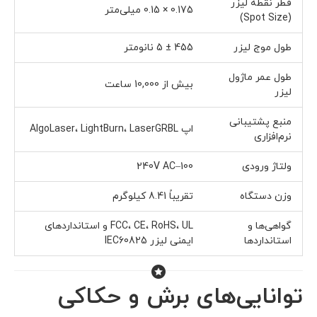
قطر نقطه لیزر
0.175 × 0.15 میلی‌متر
(Spot Size)
طول موج لیزر
455 ± 5 نانومتر
طول عمر ماژول
بیش از 10,000 ساعت
لیزر
منبع پشتیبانی
اپ AlgoLaser، LightBurn، LaserGRBL
نرم‌افزاری
ولتاژ ورودی
100–240V AC
وزن دستگاه
تقریباً 8.41 کیلوگرم
گواهی‌ها و
FCC، CE، RoHS، UL و استانداردهای
استانداردها
ایمنی لیزر IEC60825
توانایی‌های برش و حکاکی