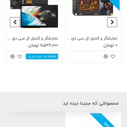
 با سوکت هوزینگ چهار پین
نمایشگر و کنترلر ال سی دی پرینتر سه بعدی BIGTREETECH MINI12864 V2.0
نمایشگر و کنترلر ال سی دی لمسی و رنگی پرینتر سه بعدی BIGTREETECH HDMI7
0 تومان
11,536,000 تومان
اضافه به سبد خرید
محصولاتی که جدیدا دیده اید
ناموجود