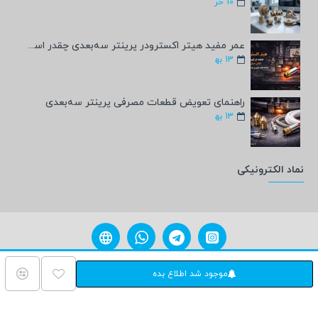
10
خر
عمر مفید هیتر اکسترودر پرینتر سه‌بعدی چقدر است؟
13
به‍
راهنمای تعویض قطعات مصرفی پرینتر سه‌بعدی
13
به‍
نماد الکترونیکی
مامی حقوق برای فروشگاه پرمان شاپ محفوظ می باشد. پشتیبانی
ParmanShop.ir
موجود شد اطلاع بده