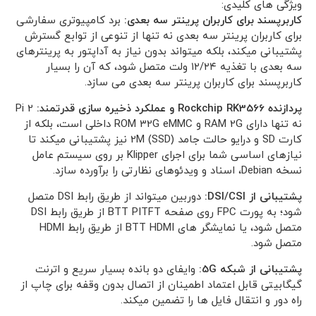
ویژگی های کلیدی:
کاربرپسند برای کاربران پرینتر سه بعدی:
برد کامپیوتری سفارشی
برای کاربران پرینتر سه بعدی نه تنها از تنوعی از توابع گسترش
پشتیبانی میکند، بلکه میتواند بدون نیاز به آداپتور به پرینترهای
سه بعدی با تغذیه ۱۲/۲۴ ولت متصل شود، که آن را بسیار
کاربرپسند برای کاربران پرینتر سه بعدی می سازد.
پردازنده Rockchip RK3566 و عملکرد ذخیره سازی قدرتمند:
Pi 2
نه تنها دارای RAM 2G و ROM 32G eMMC داخلی است، بلکه از
کارت SD و درایو حالت جامد 2M (SSD) نیز پشتیبانی میکند تا
نیازهای اساسی شما برای اجرای Klipper بر روی سیستم عامل
نسخه Debian، اسناد و ویدئوهای نظارتی را برآورده سازد.
پشتیبانی از DSI/CSI:
دوربین میتواند از طریق رابط DSI متصل
شود؛ به پورت FPC روی صفحه BTT PITFT از طریق رابط DSI
متصل شود، یا نمایشگر های BTT HDMI از طریق رابط HDMI
متصل شود.
پشتیبانی از شبکه 5G:
وایفای دو بانده بسیار سریع و اترنت
گیگابیتی قابل اعتماد اطمینان از اتصال بدون وقفه برای چاپ از
راه دور و انتقال فایل ها را تضمین میکند.