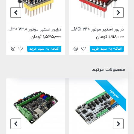
درایور استپر موتور BIGTREETECH TMC2240
درایور استپر موتور BTT TMC2130 V3.0
1,918,000 تومان
1,535,000 تومان
اضافه به سبد خرید
اضافه به سبد خرید
محصولات مرتبط
ناموجود