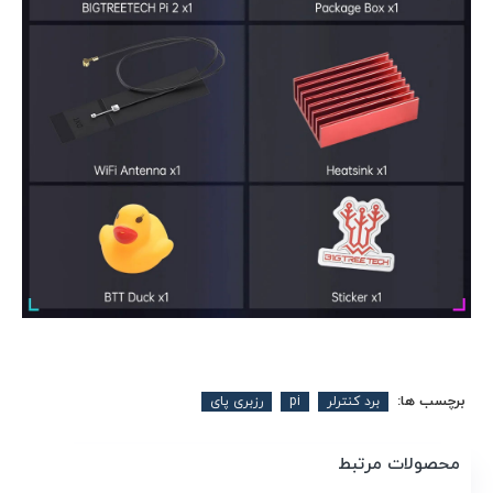
برچسب ها:
برد کنترلر
pi
رزبری پای
محصولات مرتبط