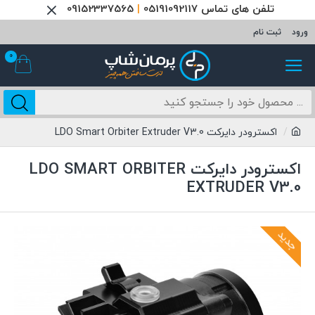
تلفن های تماس 05191092117
|
09152337565
ورود
ثبت نام
0
اکسترودر دایرکت LDO Smart Orbiter Extruder V3.0
اکسترودر دایرکت LDO SMART ORBITER
EXTRUDER V3.0
جدید