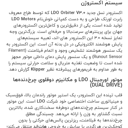
سیستم اکستروژن
اکسترودر نسل جدید
LDO Orbiter V3.0
که توسط طراح معروف
رابرت لورنک طراحی و به دست کمپانی خوش‌نام
LDO Motors
تولید شده است، یکی از دقیق‌ترین و کامل‌ترین اکسترودرهای
جهان برای پرینترهای سرعت‌بالا و حرفه‌ای است. بزرگ‌ترین وجه
تمایز نسخه ۳.۰ این اکسترودر های-اند، تعبیه سیستم‌های
پایش هوشمند الکترونیکی در دل بدنه آن است. این اکسترودر به
یک سنسور هوشمند تشخیص وجود و اتمام فیلامنت (Filament
Runout Sensor) و یک سنسور پایش دمای داخلی موتور مجهز
شده است تا وضعیت تغذیه متریال و سلامت حرارتی سیستم را
به طور مداوم به فریمورهای پیشرفته نظیر
Klipper
گزارش دهد.
موتور اورجینال LDO و مکانیزم دوقلوی چرخ‌دنده‌ها
(DUAL DRIVE)
قلب تپنده این اکسترودر، یک استپر موتور راندمان بالا، فوق‌سبک
و مینیاتوری ساخت اختصاصی خود شرکت
LDO
است. این موتور
در کنار سیستم چرخ‌دنده‌های دوطرفه سخت‌کاری شده، بالاترین
نسبت گشتاور به وزن را ارائه می‌دهد. چسبندگی مطلق
چرخ‌دنده‌ها به فیلامنت، ریزترین پالس‌های حرکتی را بدون
کوچک‌ترین هرزگردی یا سایش به خروجی
هات‌اند
منتقل می‌کند؛