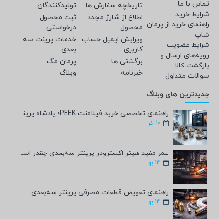
تماس با ما
تاریخچه سفارش ها
تولیدکنندگان
شرایط خرید
اطلاع از شارژ مجدد
ثبت محصول
راهنمای خرید از پرمان
محصول
درخواستی
شاپ
ویرایش ایمیل حساب
خدمات پرینت سه
شرایط عضویت
کاربری
بعدی
رویه‌های ارسال و
برگشتی ها
پرمان مگ
بازگشت کالا
خبرنامه
وبلاگ
سوالات متداول
جدیدترین های وبلاگ
راهنمای تخصصی خرید فیلامنت PEEK؛ پادشاه پرینت سه‌بعدی صنعتی و پزشکی + مشخصات فنی
10
خر
عمر مفید هیتر اکسترودر پرینتر سه‌بعدی چقدر است؟
13
به‍
راهنمای تعویض قطعات مصرفی پرینتر سه‌بعدی
13
به‍