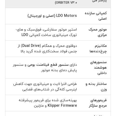
پارامتر فنی
ORBITER V3.0)
کمپانی سازنده
LDO Motors (اصلی و اورجینال)
اصلی
موتور محرک
استپر موتور سفارشی، فوق‌سبک و های-
مرکزی
تورک مینیاتوری ساخت کمپانی
LDO
مکانیزم
دوقلوی محرک و همگام (
Dual Drive
) از
چرخ‌دنده‌ها
جنس فولاد سخت‌کاری شده گرید بالا
سنسورهای
دارای
سنسور قطع فیلامنت بومی
و سنسور
هوشمند
پایش دمای بدنه موتور
داخلی
ساختار بدنه و
طراحی الترا لایت و مینیاتوری جهت کاهش
وزن
اینرسی کله‌گی در شتاب‌های فضایی
فریمورهای
بهینه‌سازی شده برای فریمور پیشرفته
مرجع سازگار
Klipper Firmware
و مارلین