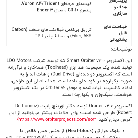
پرینترهای
کیت‌های حرفه‌ای
Voron 2.4/Trident
،
هدف و
پلتفرم
CR-10
و سری
Ender 3
سازگاری
فیلامنت‌های
تزریق بی‌نقص فیلامنت‌های سخت (Carbon
قابل
Fiber, ABS) و انعطاف‌پذیر
TPU
پشتیبانی
توضیحات:
این اکسترودر Smart Orbiter v3.0 که توسط شرکت LDO Motors
تولید شده، یک مجموعه هد ابزار (Toolhead) همه‌کاره و نوآورانه
است که اکسترودر دو دنده‌ای (Dual Drive) و هات اند را به
صورت یکپارچه در خود جای داده است. هدف اصلی این طراحی،
ادغام کانسپت اثبات‌شده و موفق Orbiter v2 در یک اکسترودر
هوشمند، سبک‌وزن و یکپارچه است.
اکسترودر Orbiter v3.0 توسط دکتر لورینچ رابرت (Dr. Lorincz
Robert) طراحی شده است؛ برای اطلاعات بیشتر می‌توانید از این
آدرس دیدن کنید:
https://www.orbiterprojects.com/so3/
بلوک حرارتی (Heat-block) از جنس مس خالص با
روکش کروم:
مجهز به هیتر سرامیکی 24v/72W و نازل 0.4