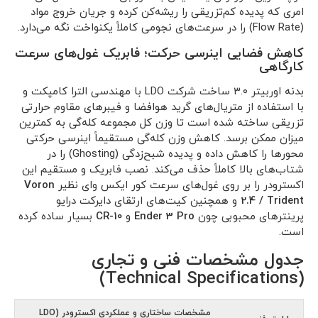
امری که پدیده کم‌تزریقی را ریشه‌کن کرده و جریان خروج مواد
(Flow Rate) را در سرعت‌های نجومی کاملاً یکنواخت نگه می‌دارد.
کاهش فضایی اینرسی حرکت؛ فابریک غول‌های سرعت
کارگاهی
بدنه اوربیتر ۳.۰ ساخت شرکت LDO با مهندسی الترا کامپکت و
با استفاده از متریال‌های گرید هوافضا و فیبرهای مقاوم حرارتی
تزریقی ساخته شده است تا وزن کل مجموعه کله‌گی به کمترین
میزان ممکن برسد. کاهش وزن کله‌گی مستقیماً اینرسی حرکتی
محورها را کاهش داده و پدیده شبح‌زدگی (Ghosting) را در
شتاب‌های بالا کاملاً حذف می‌کند. نصب فابریک و مستقیم این
اکسترودر را بر روی غول‌های سرعت کور ایکس وای نظیر
Voron
2.4 / Trident
و همچنین کیت‌های ارتقای دایرکت درایو
پرینترهای محبوبی چون
Ender 3 Pro
و
CR-10
بسیار ساده کرده
است.
جدول مشخصات فنی و تجاری
(Technical Specifications)
مشخصات ساختاری و عملکردی اکسترودر (LDO