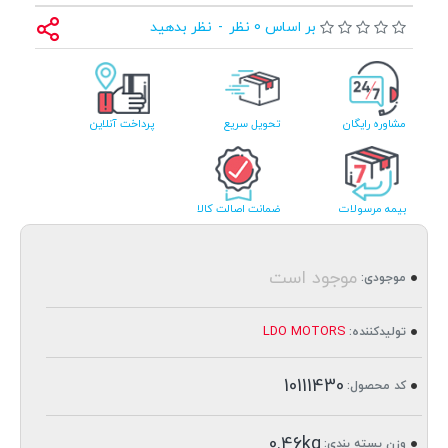
بر اساس 0 نظر
-
نظر بدهید
مشاوره رایگان
تحویل سریع
پرداخت آنلاین
بیمه مرسولات
ضمانت اصالت کالا
موجود است
موجودی:
LDO MOTORS
تولیدکننده:
10111430
کد محصول:
0.46kg
وزن بسته بندی: