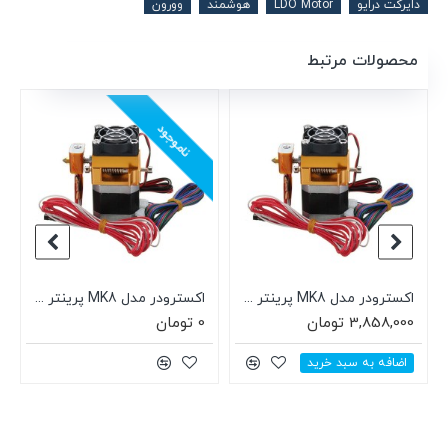
دایرکت درایو
LDO Motor
هوشمند
وورون
محصولات مرتبط
ناموجود
اکسترودر مدل MK8 پرینتر سه بعدی (فیلامنت 1.75mm، هیتر، ترمیستور)
اکسترودر مدل MK8 پرینتر سه بعدی (فیلامنت 3mm، هیتر، ترمیستور)
3,858,000 تومان
0 تومان
اضافه به سبد خرید