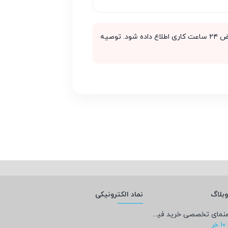
بروز هرگونه حادثه در هنگام حمل بر عهده شرکت حمل و نقل است. آسیب‌ها باید در عرض ۲۴ ساعت کاری اطلاع داده شود. توصیه
بلاگ
نماد الکترونیکی
راهنمای تخصصی خرید فیلامنت PEEK؛ پادشاه پرینت سه‌بعدی صنعتی و پزشکی + مشخصات فنی
10
خر