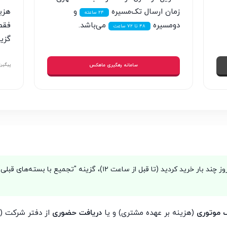
زمان ارسال تک‌مسیره
و
هزی
۲۴ ساعته
دو‌مسیره
می‌باشد.
فقط 
۴۸ تا ۷۲ ساعت
گزین
سامانه رهگیری ماهکس
پیگیری
چنانچه در یک روز چند بار خرید کردید (تا قبل از ساعت ۱۲)، گز
 موتوری
(هزینه بر عهده مشتری) و یا
دریافت حضوری
از دفتر شرکت (ر