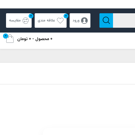
0
0
ورود
علاقه مندی
مقایسه
0
0 محصول - 0 تومان