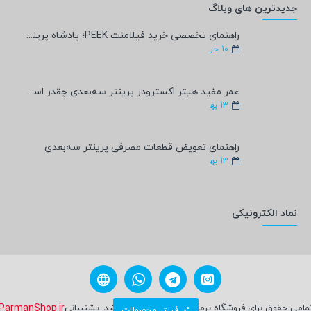
جدیدترین های وبلاگ
راهنمای تخصصی خرید فیلامنت PEEK؛ پادشاه پرینت سه‌بعدی صنعتی و پزشکی + مشخصات فنی
10
خر
عمر مفید هیتر اکسترودر پرینتر سه‌بعدی چقدر است؟
13
به‍
راهنمای تعویض قطعات مصرفی پرینتر سه‌بعدی
13
به‍
نماد الکترونیکی
مامی حقوق برای فروشگاه پرمان شاپ محفوظ می باشد. پشتیبانی
ParmanShop.ir
فیلتر محصولات