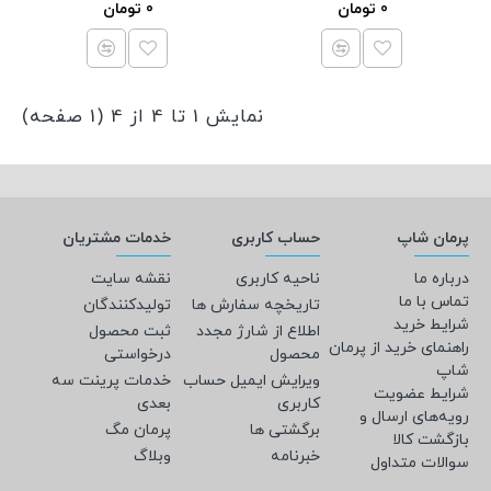
0 تومان
0 تومان
نمایش 1 تا 4 از 4 (1 صفحه)
پرمان شاپ
حساب کاربری
خدمات مشتریان
درباره ما
ناحیه کاربری
نقشه سایت
تماس با ما
تاریخچه سفارش ها
تولیدکنندگان
شرایط خرید
اطلاع از شارژ مجدد
ثبت محصول
راهنمای خرید از پرمان
محصول
درخواستی
شاپ
ویرایش ایمیل حساب
خدمات پرینت سه
شرایط عضویت
کاربری
بعدی
رویه‌های ارسال و
برگشتی ها
پرمان مگ
بازگشت کالا
خبرنامه
وبلاگ
سوالات متداول