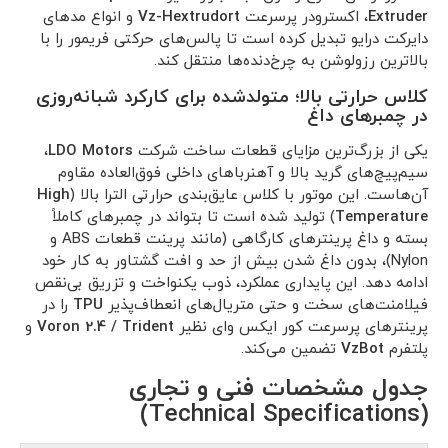
Extruder
، اکسترودر پرسرعت
Vz-Hextrudort
و انواع مدهای
دایرکت درایو تبدیل کرده است تا پالس‌های حرکتی فریمور را با
بالاترین رزولوشن به چرخ‌دنده‌ها منتقل کند.
کلاس حرارتی بالا؛ متولدشده برای کارکرد شبانه‌روزی
در چمبرهای داغ
یکی از بزرگ‌ترین مزایای قطعات ساخت شرکت
LDO Motors
،
سیم‌پیچ‌های گرید بالا و آهنرباهای داخلی فوق‌العاده مقاوم
آن‌هاست. این موتور با کلاس عایق‌بندی حرارتی الترا بالا (
High
Temperature
) تولید شده است تا بتواند در چمبرهای کاملاً
بسته و داغ پرینترهای کارگاهی (مانند پرینت قطعات ABS و
Nylon)، بدون داغ شدن بیش از حد و افت گشتاور به کار خود
ادامه دهد. این پایداری عملکرد، ذوب یکنواخت و تزریق بی‌نقص
فیلامنت‌های سخت و حتی متریال‌های انعطاف‌پذیر
TPU
را در
پرینترهای پرسرعت کور ایکس وای نظیر
Voron 2.4 / Trident
و
پلتفرم
VzBot
تضمین می‌کند.
جدول مشخصات فنی و تجاری
(Technical Specifications)