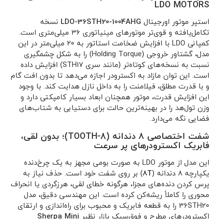
LDO MOTORS
استپر موتور اورجینال
LDO-36STH20-1004AHG
نسخه
تکامل‌یافته و قوی‌تر موتورهای مینیاتوری ۳۶ میلی‌متری است.
کمپانی LDO با افزایش ضخامت استاتور به ۲۰ میلی‌متر در این
مدل، گشتاور خروجی (Holding Torque) را به شکل چشمگیری
نسبت به نسخه‌های کوتاه‌تر (مانند سری STH17) افزایش داده
است. این توان مازاد به اکسترودر اجازه می‌دهد تا بدون افت گام
و با قدرت مطلق، فیلامنت را به داخل نازل هدایت کند. با وجود
این افزایش قدرت، موتور همچنان ابعاد بسیار کامپکتی دارد و
وزن تول‌هد را در بهینه‌ترین حالت برای دستیابی به شتاب‌های
فضایی نگه می‌دارد.
شفت اختصاصی ۸ دندانه (8-TOOTH)؛ بدون لقی،
فابریک اکسترودرهای پر سرعت
این مدل از موتور LDO به صورت بومی مجهز به یک چرخ‌دنده
یکپارچه ۸ دندانه (
8T
) بر روی شفت خود است. حذف نیاز به
پرس کردن دنده‌های مجزا، هرگونه خطای لقی، هرزگردی یا انحراف
محوری را کاملاً ریشه‌کن کرده است. این مهندسی دقیق، مدل
36STH20 را به قطعه فابریک و محبوب برای راه‌اندازی و ارتقای
اکسترودرهای مطرح و فوق‌سبک بازار نظیر
Sherpa Mini