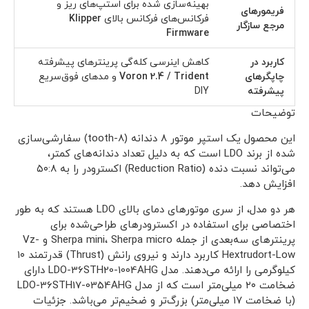
بهینه‌سازی شده برای استپ‌های ریز و
فریمورهای
فرکانس‌های فرکانس بالای
Klipper
مرجع سازگار
Firmware
کاربرد در
کاهش اینرسی کله‌گی پرینترهای پیشرفته
چاپگرهای
Voron 2.4 / Trident
و مدهای فوق‌سریع
پیشرفته
DIY
توضیحات
این محصول یک استپر موتور ۸ دندانه (8-tooth) سفارشی‌سازی
شده از برند LDO است که به دلیل تعداد دندانه‌های کمتر،
می‌تواند نسبت دنده (Reduction Ratio) اکسترودر را به ۵۰:۸
افزایش دهد.
هر دو مدل، از سری موتورهای دمای بالای LDO هستند که به طور
اختصاصی برای استفاده در اکسترودرهای طراحی‌شده برای
پرینترهای سه‌بعدی از جمله Sherpa mini، Sherpa micro و Vz-
Hextrudort-Low کاربرد دارند و نیروی رانش (Thrust) قدرتمند ۱۰
کیلوگرمی را ارائه می‌دهند. مدل LDO-36STH20-1004AHG دارای
ضخامت ۲۰ میلی‌متر است که از مدل LDO-36STH17-0354AHG
(با ضخامت ۱۷ میلی‌متر) بزرگ‌تر و ضخیم‌تر می‌باشد. جزئیات