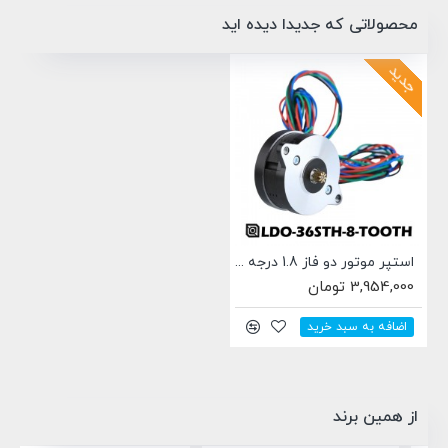
محصولاتی که جدیدا دیده اید
جدید
استپر موتور دو فاز 1.8 درجه LDO-36STH20-1004AHG(8T)
3,954,000 تومان
اضافه به سبد خرید
از همین برند