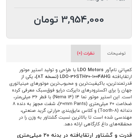
3,954,000 تومان
توضیحات
نظرات (0)
کمپانی نام‌آور
LDO Motors
با طراحی و تولید استپر موتور
ارتقایافته
LDO-36STH20-1004AHG (نسخه 8T)
، یکی از
قدرتمندترین، باکیفیت‌ترین و محبوب‌ترین موتورهای مینیاتوری
جهان را برای اکسترودرهای دایرکت درایو فوق‌سبک معرفی کرده
است. این استپر موتور نما ۱۴ (Nema 14) با قطر ۳۶ میلی‌متر،
ضخامت ۲۰ میلی‌متری (20mm Pants)، شفت مجهز به دنده ۸
دندانه (8-Tooth) و کلاس عایق‌بندی حرارتی گرید صنعتی،
مهندسی شده است تا بالاترین نسبت گشتاور به وزن را در
محفظه‌های داغ کارگاهی ارائه دهد.
قدرت و گشتاور ارتقایافته در بدنه ۲۰ میلی‌متری