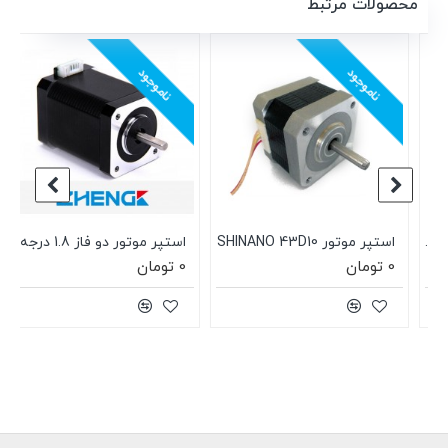
محصولات مرتبط
ناموجود
ناموجود
1 درجه 17HS8401B
استپر موتور SHINANO 43D10
استپر موتور دو فاز 1.8 درجه ZHENG 4218HB4
0 تومان
0 تومان