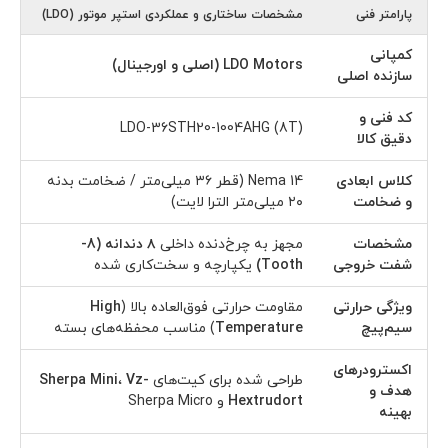
پارامتر فنی
مشخصات ساختاری و عملکردی استپر موتور (LDO)
کمپانی
LDO Motors (اصلی و اورجینال)
سازنده اصلی
کد فنی و
LDO-36STH20-1004AHG (8T)
دقیق کالا
کلاس ابعادی
Nema 14 (قطر ۳۶ میلی‌متر / ضخامت بدنه
و ضخامت
۲۰ میلی‌متر الترا لایت)
مشخصات
مجهز به چرخ‌دنده داخلی
۸ دندانه (8-
شفت خروجی
Tooth)
یکپارچه و سخت‌کاری شده
ویژگی حرارتی
مقاومت حرارتی فوق‌العاده بالا (
High
سیم‌پیچ
Temperature
) مناسب محفظه‌های بسته
اکسترودرهای
طراحی شده برای کیت‌های
Vz-
،
Sherpa Mini
هدف و
Hextrudort
و Sherpa Micro
بهینه