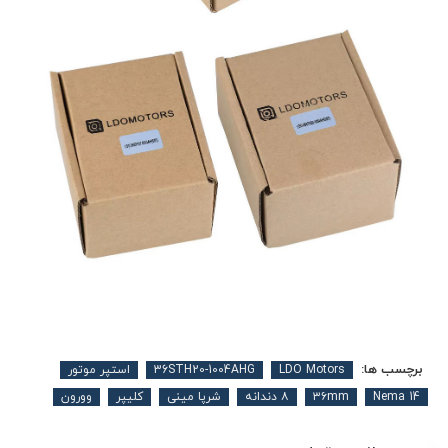
برچسب ها:
LDO Motors
36STH20-1004AHG
استپر موتور
Nema 14
۳۶mm
۸ دندانه
شرپا مینی
کلیپر
وورون