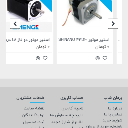
1 درجه 17HS8401B
استپر موتور SHINANO 43D10
استپر موتور دو فاز 1.8 درجه ZHENG 4218HB4
0 تومان
0 تومان
پرمان شاپ
حساب کاربری
خدمات مشتریان
درباره ما
ناحیه کاربری
نقشه سایت
تماس با ما
تاریخچه سفارش ها
تولیدکنندگان
شرایط خرید
اطلاع از شارژ مجدد
ثبت محصول
راهنمای خرید از پرمان