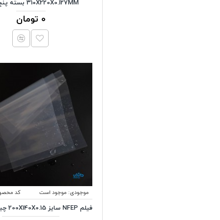
310X220X0.127MM بسته پنج تایی
0 تومان
موجودی:
موجود است
کد محصو
فیلم NFEP سایز 200X140X0.15 چیتو سیستمز