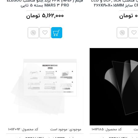
فیلم FEP مناسب مناسب DLP, SLA و LCD
فیلم FPA (NFEP) برند اِلِگو مناسب ELEGOO
MARS 3 PRO بسته 5 تایی
0 تومان
5,162,000 تومان
ست
کد محصول:
10112185
موجودی:
موجود است
کد محصول:
10112092