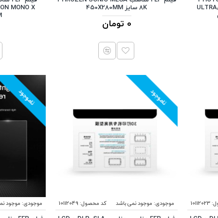
ULTRA
8K سایز 450X280MM
M
0 تومان
ناموجود
ناموجود
ل:
10112023
موجودی:
موجود نمی باشد
کد محصول:
10112049
موجودی:
موجود نم