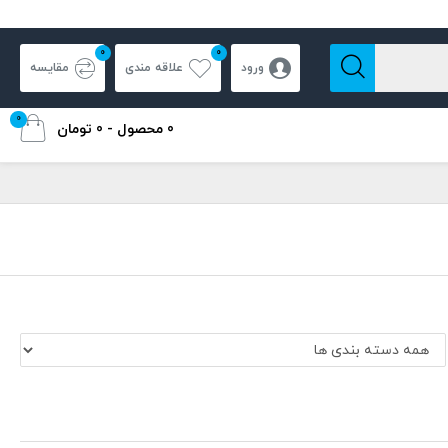
0
0
ورود
علاقه مندی
مقایسه
0
0 محصول - 0 تومان