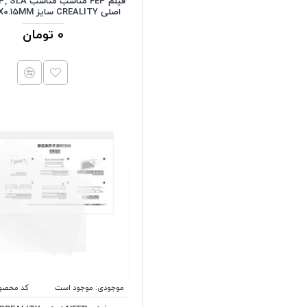
اصلی CREALITY سایز 140X200X0.15MM
0 تومان
موجودی:
موجود است
کد محصو