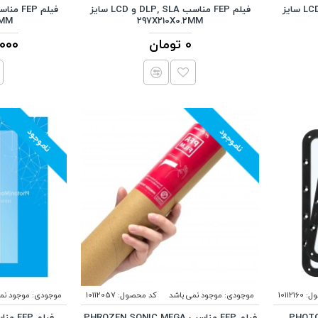
فیلم FEP مناسب DLP, SLA و LCD سایز
فیلم FEP مناسب DLP, SLA و LCD سایز
5MM
297X210X0.2MM
0 تومان
64,000
ناموجود
ناموجود
ل:
10112160
موجودی:
موجود نمی باشد
کد محصول:
10112057
موجودی:
موجود نم
PHOTON MON
فیلم FEP مناسب PHROZEN SONIC MEGA
فیلم 