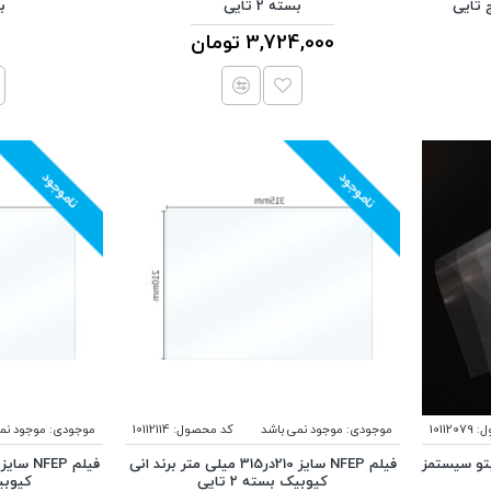
بسته 2 تایی
بس
3,724,000 تومان
ناموجود
ناموجود
ل:
10112079
موجودی:
موجود نمی باشد
کد محصول:
10112114
موجودی:
موجود نم
فیلم NFEP سایز 210در315 میلی متر برند انی
کیوبیک بسته 2 تایی
کیوبیک 