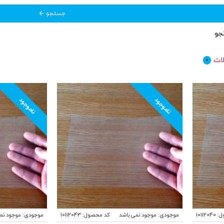
جستجو
جو
ات
0
ناموجود
ناموجود
ل:
10112040
موجودی:
موجود نمی باشد
کد محصول:
10112043
موجودی:
موجود نم