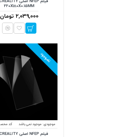
220X180X0.15MM
2,039,000 تومان
ناموجود
موجودی:
موجود نمی باشد
کد محصو