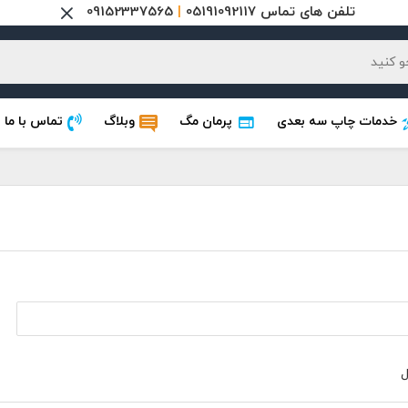
تلفن های تماس 05191092117
|
09152337565
خدمات چاپ سه بعدی
پرمان مگ
وبلاگ
تماس با ما
ل