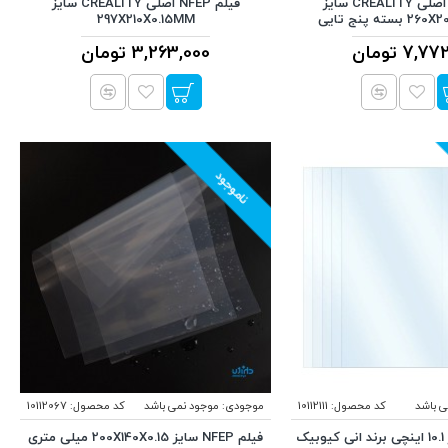
فیلم NFEP اصلی CREALITY سایز
فیلم NFEP اصلی CREALITY سایز
ته پنج تایی
297X210X0.15MM
7, تومان
3,263,000 تومان
ناموجود
ی باشد
کد محصول:
10112111
موجودی:
موجود نمی باشد
کد محصول:
10112067
فیلم NFEP سایز 10.1 اینچی برند انی کیوبیک
فیلم NFEP سایز 200X140X0.15 میلی متری