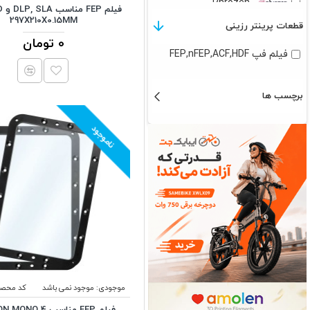
Phrozen
297X210X0.15MM
قطعات پرینتر رزینی
0 تومان
فیلم فپ FEP,nFEP,ACF,HDF
برچسب ها
ناموجود
موجودی:
موجود نمی باشد
کد محصو
فیلم FEP مناسب O 4