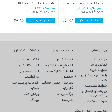
صفحه نمایش LCD مناسب برای پرینتر سه بعدی Phrozen Sonic Mighty Revo 14k
صفحه نمایش مناسب ELEGOO Saturn 4 و ELEGOO Saturn 4 Ultra
24,750,000 تومان
19,990,000 تومان
29,785,000 تومان
22,848,000 تومان
د خرید
اضافه به سبد خرید
اضافه به سبد خرید
پرمان شاپ
حساب کاربری
خدمات مشتریان
درباره ما
ناحیه کاربری
نقشه سایت
تماس با ما
تاریخچه سفارش ها
تولیدکنندگان
شرایط خرید
اطلاع از شارژ مجدد
ثبت محصول
راهنمای خرید از پرمان
محصول
درخواستی
شاپ
ویرایش ایمیل حساب
خدمات پرینت سه
شرایط عضویت
کاربری
بعدی
رویه‌های ارسال و
برگشتی ها
پرمان مگ
بازگشت کالا
خبرنامه
وبلاگ
سوالات متداول
جدیدترین های وبلاگ