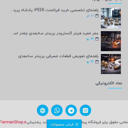
راهنمای تخصصی خرید فیلامنت PEEK؛ پادشاه پرینت سه‌بعدی صنعتی و پزشکی + مشخصات فنی
10
خر
عمر مفید هیتر اکسترودر پرینتر سه‌بعدی چقدر است؟
13
به‍
راهنمای تعویض قطعات مصرفی پرینتر سه‌بعدی
13
به‍
نماد الکترونیکی
مامی حقوق برای فروشگاه پرمان شاپ محفوظ می باشد. پشتیبانی
ParmanShop.ir
فیلتر محصولات