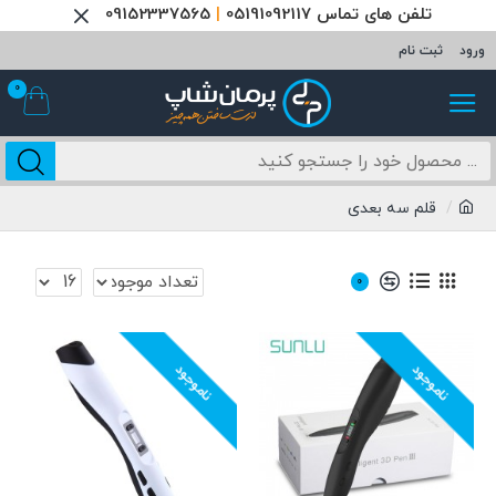
تلفن های تماس 05191092117
|
09152337565
ورود
ثبت نام
0
قلم سه بعدی
0
ناموجود
ناموجود