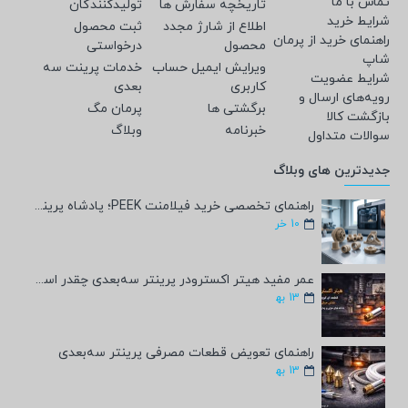
تماس با ما
تاریخچه سفارش ها
تولیدکنندگان
شرایط خرید
اطلاع از شارژ مجدد
ثبت محصول
راهنمای خرید از پرمان
محصول
درخواستی
شاپ
ویرایش ایمیل حساب
خدمات پرینت سه
شرایط عضویت
کاربری
بعدی
رویه‌های ارسال و
برگشتی ها
پرمان مگ
بازگشت کالا
خبرنامه
وبلاگ
سوالات متداول
جدیدترین های وبلاگ
راهنمای تخصصی خرید فیلامنت PEEK؛ پادشاه پرینت سه‌بعدی صنعتی و پزشکی + مشخصات فنی
10
خر
عمر مفید هیتر اکسترودر پرینتر سه‌بعدی چقدر است؟
13
به‍
راهنمای تعویض قطعات مصرفی پرینتر سه‌بعدی
13
به‍